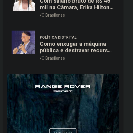
Com salário bruto de R$ 46
mil na Câmara, Erika Hilton
declara patrimônio de R$
O Brasilense
15,9 mil ao TSE
POLÍTICA DISTRITAL
Como enxugar a máquina
pública e destravar recursos
para a saúde e educação no
O Brasilense
DF