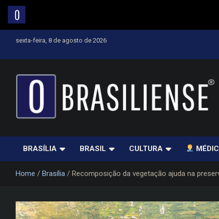
Skip
sexta-feira, 8 de agosto de 2026
to
content
Um diário de notícias que trabalha por Brasília
BRASÍLIA
BRASIL
CULTURA
MÉDIC
Home
Brasília
Recomposição da vegetação ajuda na preserv