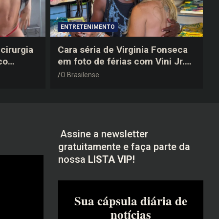
ENTRETENIMENTO
cirurgia
Cara séria de Virginia Fonseca
co
em foto de férias com Vini Jr.
após a
vira piada na web: “Não
O Brasilense
disfarçou”
Assine a newsletter
gratuitamente e faça parte da
nossa
LISTA VIP!
Sua cápsula diária de
notícias