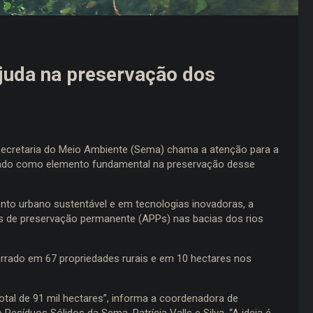
juda na preservação dos
ecretaria do Meio Ambiente (Sema) chama a atenção para a
rado como elemento fundamental na preservação desse
nto urbano sustentável e em tecnologias inovadoras, a
s de preservação permanente (APPs) nas bacias dos rios
rrado em 67 propriedades rurais e em 10 hectares nos
tal de 91 mil hectares”, informa a coordenadora de
esíduos Sólidos da Sema, Patrícia Valls e Silva. “A ideia é