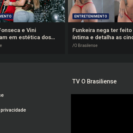
MENTO
ENTRETENIMENTO
 Fonseca e Vini
Funkeira nega ter feito 
tam em estética dos
íntima e detalha as cin
0 em festa de
plásticas que realizou 
se
O Brasilense
a do jogador
gravidez
TV O Brasiliense
se
e privacidade