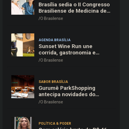
Brasília sedia o II Congresso
Brasiliense de Medicina de
Família e Comunidade na
O Brasilense
Fiocruz
AGENDA BRASÍLIA
Sunset Wine Run une
corrida, gastronomia e
enoturismo na Vinícola
O Brasilense
Brasília
SABOR BRASÍLIA
Gurumê ParkShopping
antecipa novidades do
cardápio e oferece 25% de
O Brasilense
desconto no delivery para o
Dia dos Pais
POLÍTICA & PODER