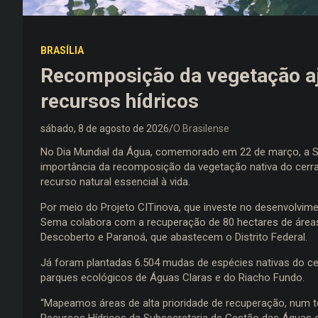
BRASÍLIA
Recomposição da vegetação a
recursos hídricos
sábado, 8 de agosto de 2026
O Brasilense
No Dia Mundial da Água, comemorado em 22 de março, a S
importância da recomposição da vegetação nativa do cer
recurso natural essencial à vida.
Por meio do Projeto CITinova, que investe no desenvolvime
Sema colabora com a recuperação de 80 hectares de área
Descoberto e Paranoá, que abastecem o Distrito Federal.
Já foram plantadas 6.504 mudas de espécies nativas do ce
parques ecológicos de Águas Claras e do Riacho Fundo.
“Mapeamos áreas de alta prioridade de recuperação, num to
Recursos Hídricos da Subsecretaria de Gestão das Águas e R