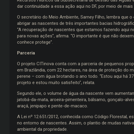
dar continuidade a essa ação aqui no DF, por meio de mais 
O secretário do Meio Ambiente, Sarney Filho, lembra que o 
abrigar as nascentes de três importantes bacias hidrográfi
“A recuperação de nascentes que estamos fazendo aqui no
para novas ações”, afirma. “O importante é que não deixe
conhece protege”.
Parceria
O projeto CITinova conta com a parceria de pequenos proprie
em Brazlândia, com 22 hectares, na área de proteção do m
perene – com água brotando o ano todo. “Estou aqui há 37 a
projeto e estou muito satisfeito”, relata.
Segundo ele, o volume de água da nascente vem aumentan
jatobá-da-mata, aroeira-pimenteira, bálsamo, gonçalo-alves, 
araçá, jenipapo e pente-de-macaco.
A Lei nº 12.651/2012, conhecida como Código Florestal, e
no entorno de nascentes. Assim, o plantio de mudas nativas
ambiental da propriedade.