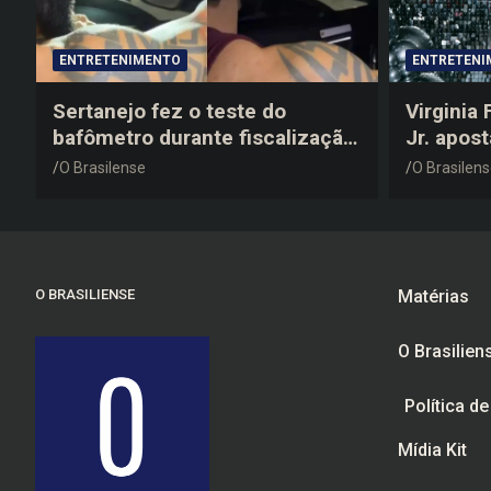
ENTRETENIMENTO
ENTRETENI
Sertanejo fez o teste do
Virginia
bafômetro durante fiscalização
Jr. apos
na estrada, deu resultado
anos 200
O Brasilense
O Brasilen
negativo e elogiou o trabalho
despedid
dos agentes de trânsito
O BRASILIENSE
Matérias
O Brasilien
Política d
Mídia Kit