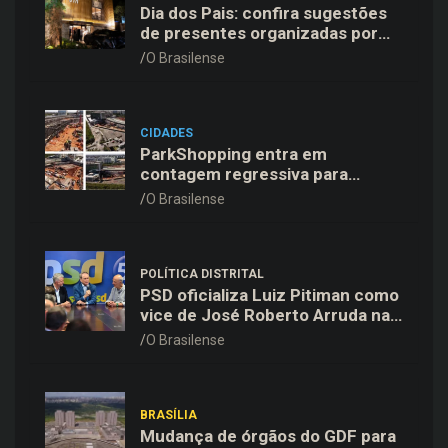
Dia dos Pais: confira sugestões
de presentes organizadas por
faixas de preço
O Brasilense
CIDADES
ParkShopping entra em
contagem regressiva para
inaugurar 10ª Expansão em 18
O Brasilense
de novembro
POLÍTICA DISTRITAL
PSD oficializa Luiz Pitiman como
vice de José Roberto Arruda na
corrida pelo GDF
O Brasilense
BRASÍLIA
Mudança de órgãos do GDF para