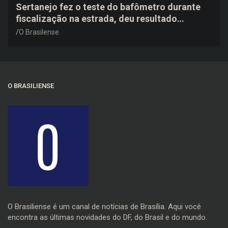
Sertanejo fez o teste do bafômetro durante
fiscalização na estrada, deu resultado
negativo e elogiou o trabalho dos agentes de
O Brasilense
trânsito
O BRASILIENSE
O Brasiliense é um canal de notícias de Brasília. Aqui você
encontra as últimas novidades do DF, do Brasil e do mundo.