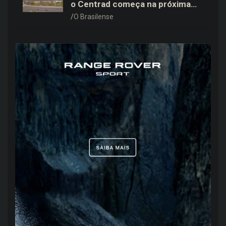
o Centrad começa na próxima
semana, anuncia Celina Leão
O Brasilense