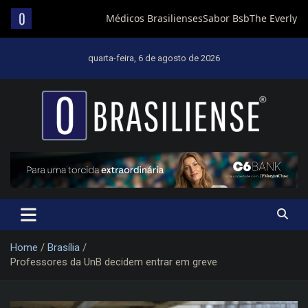
Skip
to
quarta-feira, 6 de agosto de 2026
content
Um diário de notícias que trabalha por Brasília
Home
Brasília
Professores da UnB decidem entrar em greve