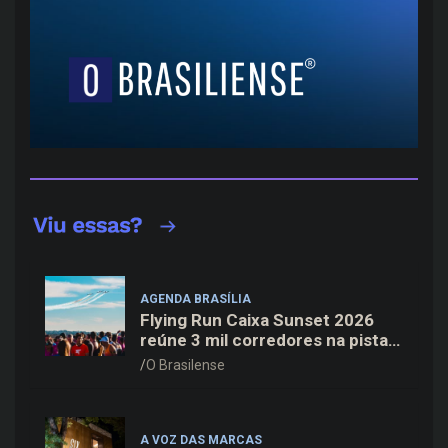
AGENDA BRASÍLIA
Flying Run Caixa Sunset 2026
reúne 3 mil corredores na pista
do Aeroporto de Brasília neste
O Brasilense
sábado (8)
A VOZ DAS MARCAS