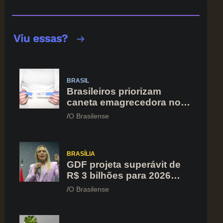
BRASIL
Brasileiros priorizam
caneta emagrecedora no
orçamento mesmo em
O Brasilense
situação de aperto
financeiro
BRASÍLIA
GDF projeta superávit de
R$ 3 bilhões para 2026
após registrar recuo no
O Brasilense
déficit