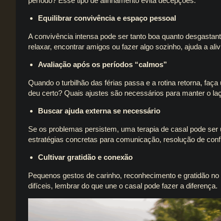
período? Esse tipo de alinhamento evita decepções.
Equilibrar convivência e espaço pessoal
A convivência intensa pode ser tanto boa quanto desgastant
relaxar, encontrar amigos ou fazer algo sozinho, ajuda a aliv
Avaliação após os períodos “calmos”
Quando o turbilhão das férias passa e a rotina retorna, fa
deu certo? Quais ajustes são necessários para manter o la
Buscar ajuda externa se necessário
Se os problemas persistem, uma terapia de casal pode ser
estratégias concretas para comunicação, resolução de confl
Cultivar gratidão e conexão
Pequenos gestos de carinho, reconhecimento e gratidão n
difíceis, lembrar do que une o casal pode fazer a diferença.