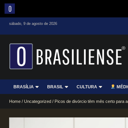
Skip
sábado, 9 de agosto de 2026
to
content
Um diário de notícias que trabalha por Brasília
BRASÍLIA
BRASIL
CULTURA
MÉDI
Home
Uncategorized
Picos de divórcio têm mês certo para 