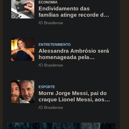
ECONOMIA
Endividamento das
famílias atinge recorde de
82% em julho; cartão de
O Brasilense
crédito segue como
principal vilão
ENTRETENIMENTO
Alessandra Ambrósio será
homenageada pela
BrazilFoundation no New
O Brasilense
York Gala 2026
ESPORTE
Morre Jorge Messi, pai do
craque Lionel Messi, aos
68 anos na Argentina
O Brasilense