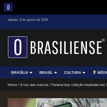
Skip
sábado, 9 de agosto de 2026
to
content
Um diário de notícias que trabalha por Brasília
BRASÍLIA
BRASIL
CULTURA
MÉDI
Home
A voz das marcas
Panerai traz coleção inspirada no