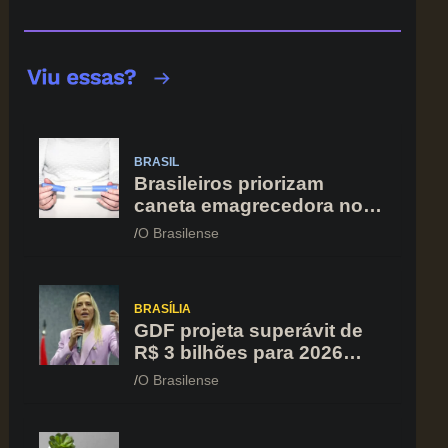
BRASIL
Brasileiros priorizam
caneta emagrecedora no
orçamento mesmo em
O Brasilense
situação de aperto
financeiro
BRASÍLIA
GDF projeta superávit de
R$ 3 bilhões para 2026
após registrar recuo no
O Brasilense
déficit