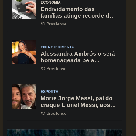
ECONOMIA
Endividamento das
famílias atinge recorde de
82% em julho; cartão de
O Brasilense
crédito segue como
principal vilão
ENTRETENIMENTO
Alessandra Ambrósio será
homenageada pela
BrazilFoundation no New
O Brasilense
York Gala 2026
ESPORTE
Morre Jorge Messi, pai do
craque Lionel Messi, aos
68 anos na Argentina
O Brasilense