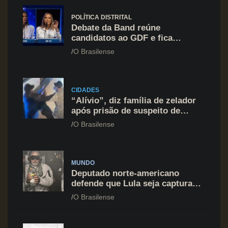
POLÍTICA DISTRITAL
Debate da Band reúne
candidatos ao GDF e fica
marcado por ofensiva contra
O Brasilense
Celina Leão
CIDADES
“Alívio”, diz família de zelador
após prisão de suspeito de
agressão na Asa Norte
O Brasilense
MUNDO
Deputado norte-americano
defende que Lula seja capturado
assim como Nicolás Maduro
O Brasilense