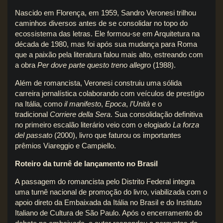
Nascido em Florença, em 1959, Sandro Veronesi trilhou
caminhos diversos antes de se consolidar no topo do
ecossistema das letras. Ele formou-se em Arquitetura na
década de 1980, mas foi após sua mudança para Roma
que a paixão pela literatura falou mais alto, estreando com
a obra
Per dove parte questo treno allegro
(1988).
Além de romancista, Veronesi construiu uma sólida
carreira jornalística colaborando com veículos de prestígio
na Itália, como
il manifesto
,
Epoca
,
l’Unità
e o
tradicional
Corriere della Sera
. Sua consolidação definitiva
no primeiro escalão literário veio com o elogiado
La forza
del passato
(2000), livro que faturou os importantes
prêmios Viareggio e Campiello.
Roteiro da turnê de lançamento no Brasil
A passagem do romancista pelo Distrito Federal integra
uma turnê nacional de promoção do livro, viabilizada com o
apoio direto da Embaixada da Itália no Brasil e do Instituto
Italiano de Cultura de São Paulo. Após o encerramento do