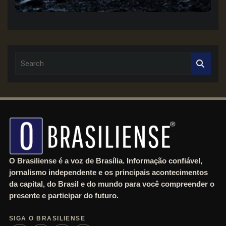
S
e
a
r
c
h
O Brasiliense é a voz de Brasília. Informação confiável,
jornalismo independente e os principais acontecimentos
da capital, do Brasil e do mundo para você compreender o
presente e participar do futuro.
SIGA O BRASILIENSE