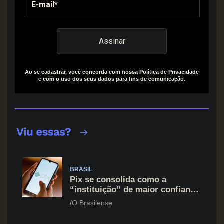
Ao se cadastrar, você concorda com nossa Política de Privacidade
e com o uso dos seus dados para fins de comunicação.
BRASIL
Pix se consolida como a
“instituição” de maior confiança
do brasileiro, supera Igreja e
O Brasilense
Forças Armadas