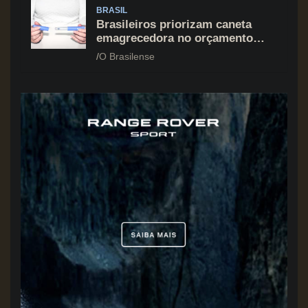
BRASIL
Brasileiros priorizam caneta
emagrecedora no orçamento
mesmo em situação de aperto
O Brasilense
financeiro