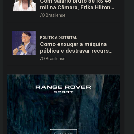
Com salário bruto de R$ 46
mil na Câmara, Erika Hilton
declara patrimônio de R$
O Brasilense
15,9 mil ao TSE
POLÍTICA DISTRITAL
Como enxugar a máquina
pública e destravar recursos
para a saúde e educação no
O Brasilense
DF