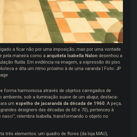
instigado a ficar não por uma imposição, mas por uma vontade
ce pela maneira como a
arquiteta Isabella Nalon
desenhou a
lação fluída. Em evidência na imagem, a expressão do piso
iblioteca e dita um ritmo próximo à de uma varanda | Foto: JP
mage
de forma harmoniosa através de objetos carregados de
o ambiente, sob a iluminação suave de um abajur, destaca-
 para um
espelho de jacarandá da década de 1960
. A peça,
grandes designers das décadas de 60 e 70), pertenceu à
 nasci”
, relembra Isabella, transformando o objeto no
a três elementos: um quadro de flores (da loja MAU),