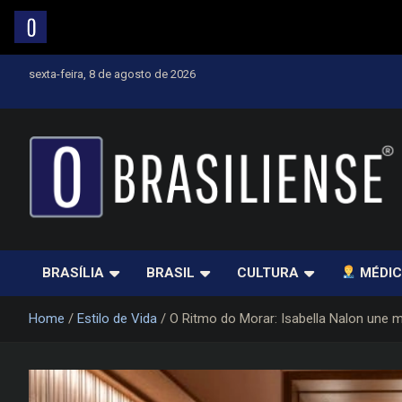
Skip
sexta-feira, 8 de agosto de 2026
to
content
Um diário de notícias que trabalha por Brasília
BRASÍLIA
BRASIL
CULTURA
MÉDIC
Home
Estilo de Vida
O Ritmo do Morar: Isabella Nalon une m