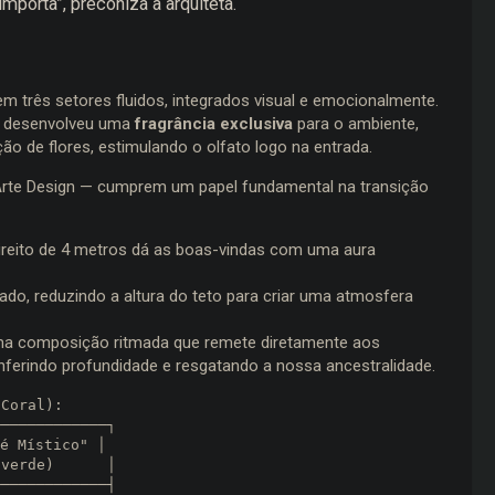
importa”, preconiza a arquiteta.
em três setores fluidos, integrados visual e emocionalmente.
lla desenvolveu uma
fragrância exclusiva
para o ambiente,
 de flores, estimulando o olfato logo na entrada.
 Arte Design — cumprem um papel fundamental na transição
reito de 4 metros dá as boas-vindas com uma aura
do, reduzindo a altura do teto para criar uma atmosfera
a composição ritmada que remete diretamente aos
onferindo profundidade e resgatando a nossa ancestralidade.
é Místico" │
