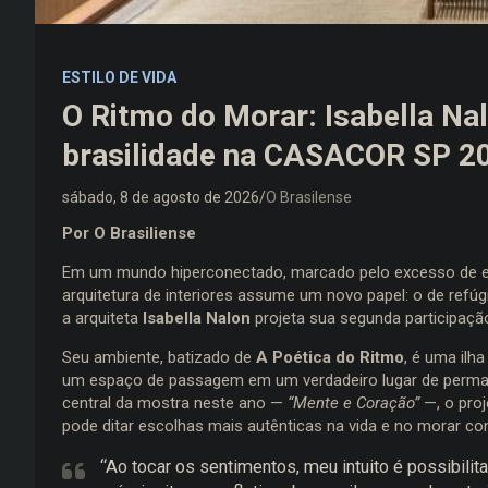
ESTILO DE VIDA
O Ritmo do Morar: Isabella Nal
brasilidade na CASACOR SP 2
sábado, 8 de agosto de 2026
O Brasilense
Por O Brasiliense
Em um mundo hiperconectado, marcado pelo excesso de estí
arquitetura de interiores assume um novo papel: o de refú
a arquiteta
Isabella Nalon
projeta sua segunda participaç
Seu ambiente, batizado de
A Poética do Ritmo
, é uma ilh
um espaço de passagem em um verdadeiro lugar de permanê
central da mostra neste ano —
“Mente e Coração”
—, o proj
pode ditar escolhas mais autênticas na vida e no morar c
“Ao tocar os sentimentos, meu intuito é possibilit