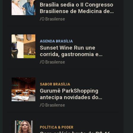
Brasília sedia o II Congresso
Brasiliense de Medicina de
Família e Comunidade na
O Brasilense
Fiocruz
AGENDA BRASÍLIA
Sunset Wine Run une
corrida, gastronomia e
enoturismo na Vinícola
O Brasilense
Brasília
SABOR BRASÍLIA
Gurumê ParkShopping
antecipa novidades do
cardápio e oferece 25% de
O Brasilense
desconto no delivery para o
Dia dos Pais
POLÍTICA & PODER