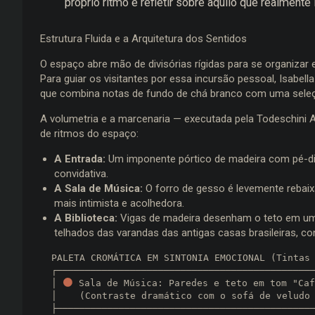
próprio ritmo e refletir sobre aquilo que realmente 
Estrutura Fluida e a Arquitetura dos Sentidos
O espaço abre mão de divisórias rígidas para se organizar 
Para guiar os visitantes por essa incursão pessoal, Isabe
que combina notas de fundo de chá branco com uma seleção
A volumetria e a marcenaria — executada pela Todeschini
de ritmos do espaço:
A Entrada:
Um imponente pórtico de madeira com pé-di
convidativa.
A Sala de Música:
O forro de gesso é levemente rebaixa
mais intimista e acolhedora.
A Biblioteca:
Vigas de madeira desenham o teto em um
telhados das varandas das antigas casas brasileiras, c
  PALETA CROMÁTICA EM SINTONIA EMOCIONAL (Tintas Coral):

  ┌──────────────────────────────────────────────────────────┐

  │ 
 Sala de Música: Paredes e teto em tom "Caf
  │    (Contraste dramático com o sofá de veludo verde)      │

  ├──────────────────────────────────────────────────────────┤
