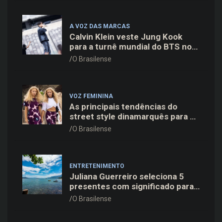
A VOZ DAS MARCAS
Calvin Klein veste Jung Kook
para a turnê mundial do BTS nos
Estados Unidos
O Brasilense
VOZ FEMININA
As principais tendências do
street style dinamarquês para a
temporada
O Brasilense
ENTRETENIMENTO
Juliana Guerreiro seleciona 5
presentes com significado para
o Dia dos Pais
O Brasilense