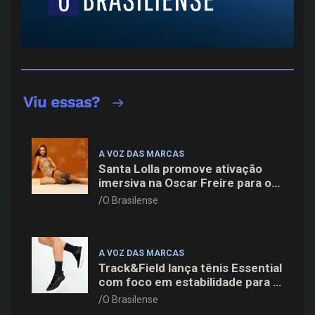
A VOZ DAS MARCAS
Santa Lolla promove ativação
imersiva na Oscar Freire para o
lançamento da coleção Verão 27
O Brasilense
A VOZ DAS MARCAS
Track&Field lança tênis Essential
com foco em estabilidade para a
rotina de treinos
O Brasilense