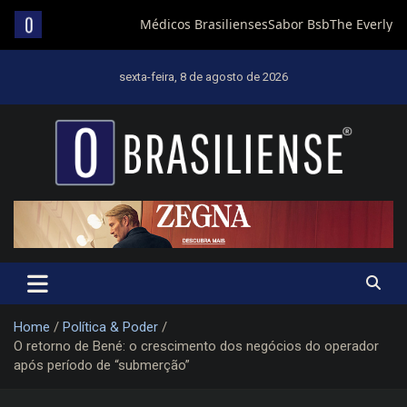
Skip
to
sexta-feira, 8 de agosto de 2026
content
Um diário de notícias que trabalha por Brasília
Home
Política & Poder
O retorno de Bené: o crescimento dos negócios do operador
após período de “submerção”