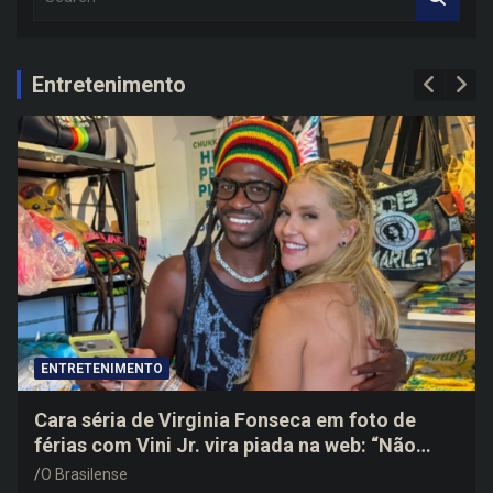
e
a
r
c
Entretenimento
h
ENTRETENIMENTO
Cara séria de Virginia Fonseca em foto de
férias com Vini Jr. vira piada na web: “Não
disfarçou”
O Brasilense