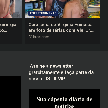
ENTRETENIMENTO
cirurgia
Cara séria de Virginia Fonseca
co
em foto de férias com Vini Jr.
após a
vira piada na web: “Não
O Brasilense
disfarçou”
Assine a newsletter
gratuitamente e faça parte da
nossa
LISTA VIP!
Sua cápsula diária de
notícias