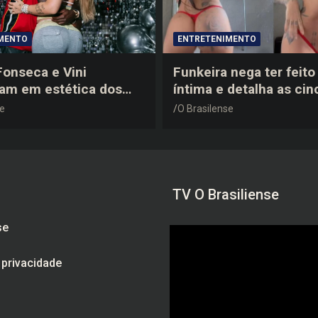
MENTO
ENTRETENIMENTO
 Fonseca e Vini
Funkeira nega ter feito 
tam em estética dos
íntima e detalha as cin
0 em festa de
plásticas que realizou 
se
O Brasilense
a do jogador
gravidez
TV O Brasiliense
se
e privacidade