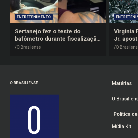
ENTRETENIMENTO
ENTRETENI
Sertanejo fez o teste do
Virginia
bafômetro durante fiscalização
Jr. apos
na estrada, deu resultado
anos 200
O Brasilense
O Brasilen
negativo e elogiou o trabalho
despedid
dos agentes de trânsito
O BRASILIENSE
Matérias
O Brasilien
Política d
Mídia Kit