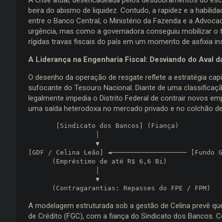
beira do abismo de liquidez. Contudo, a rapidez e a habili
entre o Banco Central, o Ministério da Fazenda e a Advoc
urgência, mas como a governadora conseguiu mobilizar o to
rígidas travas fiscais do país em um momento de asfixia ins
A Liderança na Engenharia Fiscal: Desviando do Aval d
O desenho da operação de resgate reflete a estratégia cap
sufocante do Tesouro Nacional. Diante de uma classificaç
legalmente impedia o Distrito Federal de contrair novos e
uma saída heterodoxa no mercado privado e no colchão de 
       [Sindicato dos Bancos] (Fiança)

                 │

                 ▼

[GDF / Celina Leão] ◄─────────────────── [Fundo G
      (Empréstimo de até R$ 6,6 Bi)

                 │

                 ▼

A modelagem estruturada sob a gestão de Celina prevê qu
de Crédito (FGC), com a fiança do Sindicato dos Bancos. 