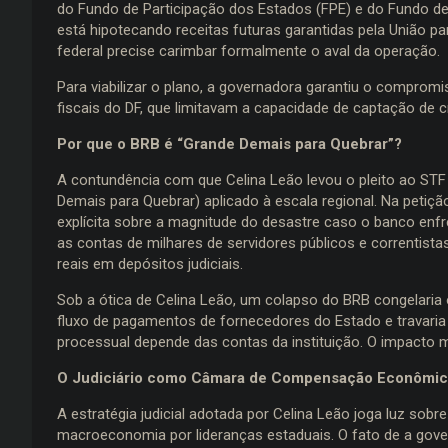
do Fundo de Participação dos Estados (FPE) e do Fundo de 
está hipotecando receitas futuras garantidas pela União pa
federal precise carimbar formalmente o aval da operação.
Para viabilizar o plano, a governadora garantiu o compromi
fiscais do DF, que limitavam a capacidade de captação de 
Por que o BRB é “Grande Demais para Quebrar”?
A contundência com que Celina Leão levou o pleito ao STF 
Demais para Quebrar) aplicado à escala regional. Na petiçã
explícita sobre a magnitude do desastre caso o banco enf
as contas de milhares de servidores públicos e correntist
reais em depósitos judiciais.
Sob a ótica de Celina Leão, um colapso do BRB congelaria o 
fluxo de pagamentos de fornecedores do Estado e travaria o
processual depende das contas da instituição. O impacto 
O Judiciário como Câmara de Compensação Econômic
A estratégia judicial adotada por Celina Leão joga luz sobr
macroeconomia por lideranças estaduais. O fato de a gover