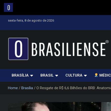
Skip
sexta-feira, 8 de agosto de 2026
to
content
Um diário de notícias que trabalha por Brasília
BRASÍLIA
BRASIL
CULTURA
MÉDIC
Home
Brasília
O Resgate de R$ 6,6 Bilhões do BRB: Anatomi