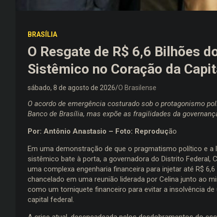
BRASÍLIA
O Resgate de R$ 6,6 Bilhões 
Sistêmico no Coração da Capit
sábado, 8 de agosto de 2026
O Brasilense
O acordo de emergência costurado sob o protagonismo polí
Banco de Brasília, mas expõe as fragilidades da governança
Por: Antônio Anastasio – Foto: Reproduç
ão
Em uma demonstração de que o pragmatismo político e a l
sistêmico bate à porta, a governadora do Distrito Federal, 
uma complexa engenharia financeira para injetar até R$ 6,6
chancelado em uma reunião liderada por Celina junto ao min
como um torniquete financeiro para evitar a insolvência d
capital federal.
A crise atual, desencadeada pelos desdobramentos do esc