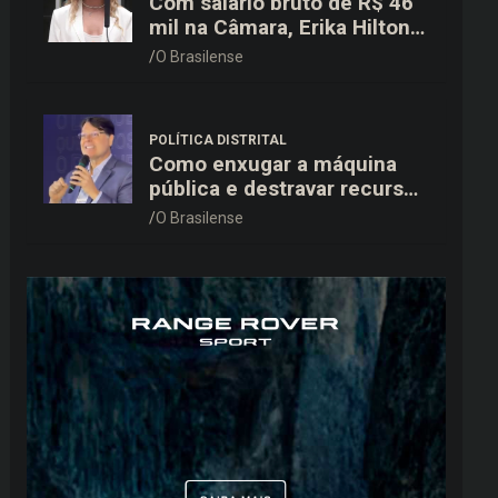
Com salário bruto de R$ 46
mil na Câmara, Erika Hilton
declara patrimônio de R$
O Brasilense
15,9 mil ao TSE
POLÍTICA DISTRITAL
Como enxugar a máquina
pública e destravar recursos
para a saúde e educação no
O Brasilense
DF