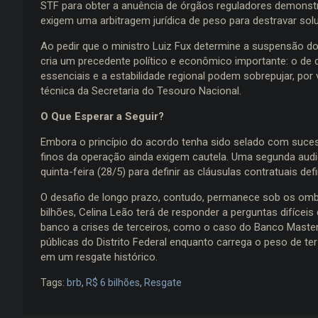
STF para obter a anuência de órgãos reguladores demonst
exigem uma arbitragem jurídica de peso para destravar so
Ao pedir que o ministro Luiz Fux determine a suspensão dos
cria um precedente político e econômico importante: o de 
essenciais e a estabilidade regional podem sobrepujar, por v
técnica da Secretaria do Tesouro Nacional.
O Que Esperar a Seguir?
Embora o princípio do acordo tenha sido selado com sucess
finos da operação ainda exigem cautela. Uma segunda audiê
quinta-feira (28/5) para definir as cláusulas contratuais defi
O desafio de longo prazo, contudo, permanece sob os omb
bilhões, Celina Leão terá de responder a perguntas difíce
banco a crises de terceiros, como o caso do Banco Master
públicas do Distrito Federal enquanto carrega o peso de te
em um resgate histórico.
Tags:
brb
,
R$ 6 bilhões
,
Resgate