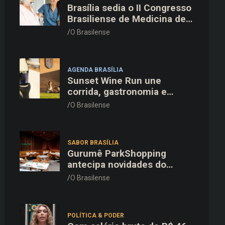
Brasília sedia o II Congresso
Brasiliense de Medicina de
Família e Comunidade na
O Brasilense
Fiocruz
AGENDA BRASÍLIA
Sunset Wine Run une
corrida, gastronomia e
enoturismo na Vinícola
O Brasilense
Brasília
SABOR BRASÍLIA
Gurumê ParkShopping
antecipa novidades do
cardápio e oferece 25% de
O Brasilense
desconto no delivery para o
Dia dos Pais
POLÍTICA & PODER