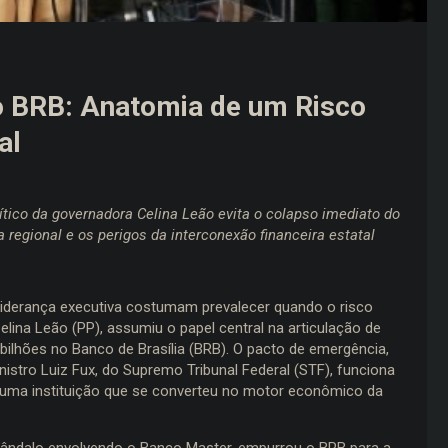
do BRB: Anatomia de um Risco
al
tico da governadora Celina Leão evita o colapso imediato do
 regional e os perigos da interconexão financeira estatal
iderança executiva costumam prevalecer quando o risco
Celina Leão (PP), assumiu o papel central na articulação de
 bilhões no Banco de Brasília (BRB). O pacto de emergência,
istro Luiz Fux, do Supremo Tribunal Federal (STF), funciona
e uma instituição que se converteu no motor econômico da
ândalo envolvendo o Banco Master, empurrou o BRB para a