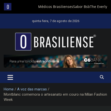
Skip
to
quinta-feira, 7 de agosto de 2026
content
Um diário de notícias que trabalha por Brasília
Home
A voz das marcas
Montblanc comemora o artesanato em couro na Milan Fashion
Week