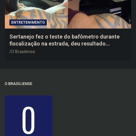
ENTRETENIMENTO
Sertanejo fez o teste do bafômetro durante
fiscalização na estrada, deu resultado
negativo e elogiou o trabalho dos agentes de
O Brasilense
trânsito
O BRASILIENSE