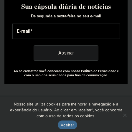
Sua cápsula diária de notícias
De segunda a sexta-feira no seu e-mail
Ao se cadastrar, você concorda com nossa Política de Privacidade e
com o uso dos seus dados para fins de comunicação.
Nosso site utiliza cookies para melhorar a navegação e a
experiência do usuário. Ao clicar em "aceitar", você concorda
com o uso de todos os cookies.
Copyright© 2025 | Design by: The Everly Growth Agency |
Powered by: R+W Capital
Aceitar