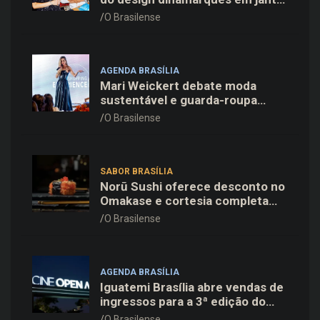
exclusivo no restaurante Daphne
O Brasilense
em Copenhague
AGENDA BRASÍLIA
Mari Weickert debate moda
sustentável e guarda-roupa
inteligente no ParkShopping
O Brasilense
SABOR BRASÍLIA
Norū Sushi oferece desconto no
Omakase e cortesia completa
para os pais neste domingo
O Brasilense
(09/08)
AGENDA BRASÍLIA
Iguatemi Brasília abre vendas de
ingressos para a 3ª edição do
Cine Open Air
O Brasilense