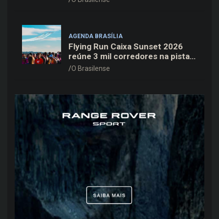
AGENDA BRASÍLIA
Flying Run Caixa Sunset 2026
reúne 3 mil corredores na pista
do Aeroporto de Brasília neste
O Brasilense
sábado (8)