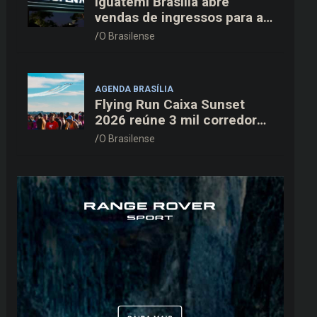
Iguatemi Brasília abre
vendas de ingressos para a
3ª edição do Cine Open Air
O Brasilense
AGENDA BRASÍLIA
Flying Run Caixa Sunset
2026 reúne 3 mil corredores
na pista do Aeroporto de
O Brasilense
Brasília neste sábado (8)