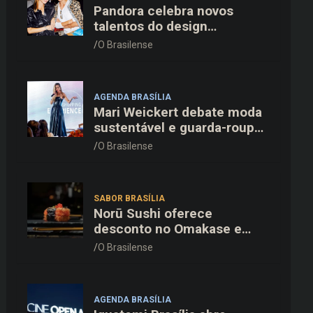
Pandora celebra novos
talentos do design
dinamarquês em jantar
O Brasilense
exclusivo no restaurante
Daphne em Copenhague
AGENDA BRASÍLIA
Mari Weickert debate moda
sustentável e guarda-roupa
inteligente no ParkShopping
O Brasilense
SABOR BRASÍLIA
Norū Sushi oferece
desconto no Omakase e
cortesia completa para os
O Brasilense
pais neste domingo (09/08)
AGENDA BRASÍLIA