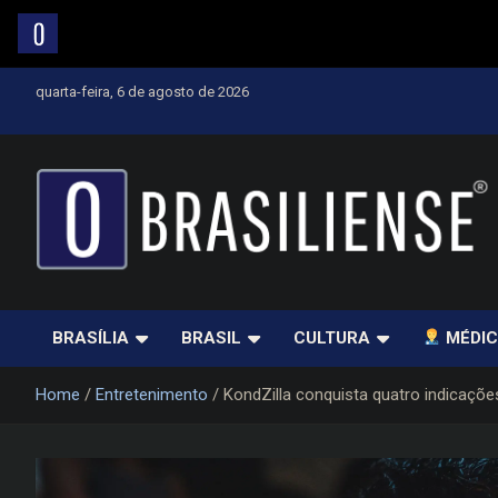
Skip
quarta-feira, 6 de agosto de 2026
to
content
Um diário de notícias que trabalha por Brasília
BRASÍLIA
BRASIL
CULTURA
MÉDIC
Home
Entretenimento
KondZilla conquista quatro indicaçõe