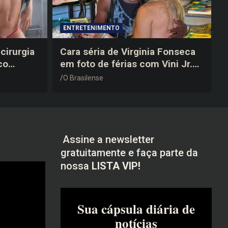
ENTRETENIMENTO
cirurgia
Cara séria de Virginia Fonseca
co
em foto de férias com Vini Jr.
após a
vira piada na web: “Não
O Brasilense
disfarçou”
Assine a newsletter
gratuitamente e faça parte da
nossa
LISTA VIP!
Sua cápsula diária de
notícias