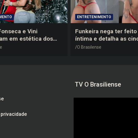
MENTO
ENTRETENIMENTO
 Fonseca e Vini
Funkeira nega ter feito 
tam em estética dos
íntima e detalha as cin
0 em festa de
plásticas que realizou 
se
O Brasilense
a do jogador
gravidez
TV O Brasiliense
se
e privacidade