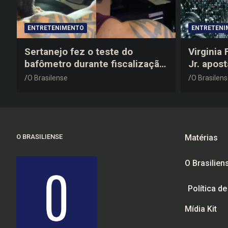
ENTRETENIMENTO
ENTRETENI
Sertanejo fez o teste do
Virginia
bafômetro durante fiscalização
Jr. apos
na estrada, deu resultado
anos 200
O Brasilense
O Brasilen
negativo e elogiou o trabalho
despedid
dos agentes de trânsito
O BRASILIENSE
Matérias
O Brasilien
Política d
Mídia Kit