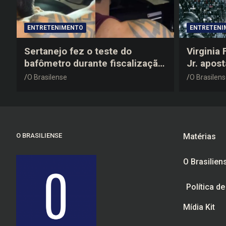
ENTRETENIMENTO
ENTRETENI
Sertanejo fez o teste do
Virginia
bafômetro durante fiscalização
Jr. apos
na estrada, deu resultado
anos 200
O Brasilense
O Brasilen
negativo e elogiou o trabalho
despedid
dos agentes de trânsito
O BRASILIENSE
Matérias
O Brasilien
Política d
Mídia Kit