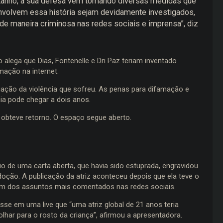
astanho, a sua defesa vem tomando diversas medidas que
nvolvem essa história sejam devidamente investigados,
de maneira criminosa nas redes sociais e imprensa”, diz
 alega que Dias, Fontenelle e Dri Paz teriam inventado
mação na internet.
gação da violência que sofreu. As penas para difamação e
ia pode chegar a dois anos.
 obteve retorno. O espaço segue aberto.
io de uma carta aberta, que havia sido estuprada, engravidou
 adoção. A publicação da atriz aconteceu depois que ela teve o
um dos assuntos mais comentados nas redes sociais.
isse em uma live que “uma atriz global de 21 anos teria
olhar para o rosto da criança”, afirmou a apresentadora.