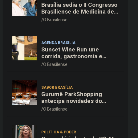
Brasília sedia o II Congresso
Brasiliense de Medicina de
Família e Comunidade na
O Brasilense
Fiocruz
AGENDA BRASÍLIA
Sunset Wine Run une
corrida, gastronomia e
enoturismo na Vinícola
O Brasilense
Brasília
SABOR BRASÍLIA
Gurumê ParkShopping
antecipa novidades do
cardápio e oferece 25% de
O Brasilense
desconto no delivery para o
Dia dos Pais
POLÍTICA & PODER