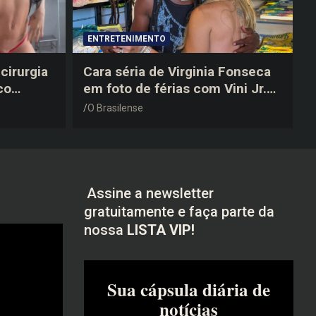
ENTRETENIMENTO
cirurgia
Cara séria de Virginia Fonseca
co
em foto de férias com Vini Jr.
após a
vira piada na web: “Não
O Brasilense
disfarçou”
Assine a newsletter
gratuitamente e faça parte da
nossa
LISTA VIP!
Sua cápsula diária de
notícias