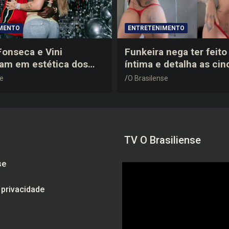
MENTO
ENTRETENIMENTO
 Fonseca e Vini
Funkeira nega ter feito 
tam em estética dos
íntima e detalha as cin
0 em festa de
plásticas que realizou 
se
O Brasilense
a do jogador
gravidez
TV O Brasiliense
se
e privacidade