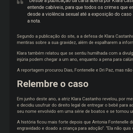
“Desde a publicação da carta aberta por Klara C
entende cabíveis, para que todos os crimes que e
desde a violência sexual até a exposição do caso 
a nota.
Segundo a publicação do site, a a defesa de Klara Castanho
mentiras sobre a sua gravidez, além de espalharem a infor
Klara também relatou que se sentiu humilhada com a divul
injúria podem chegar a um ano, enquanto a pena para calún
A reportagem procurou Dias, Fontenelle e Dri Paz, mas não
Relembre o caso
Em junho deste ano, a atriz Klara Castanho revelou, por me
e decidiu usufruir do direito legal de entregar o bebê para
seu nome envolvido em uma série de boatos e se tornou 
A história ficou mais forte depois que Antonia Fontenelle d
engravidado e doado a criança para adoção”. “Ela não quis 