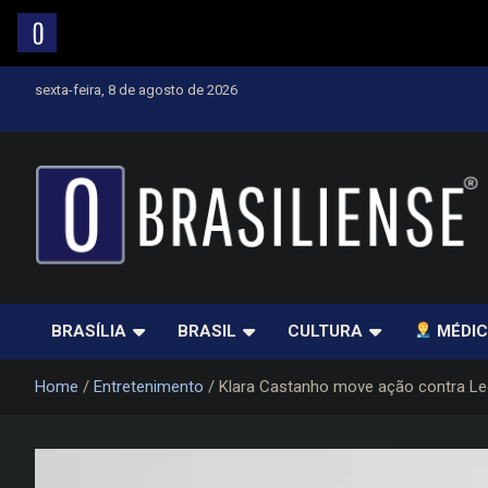
Skip
sexta-feira, 8 de agosto de 2026
to
content
Um diário de notícias que trabalha por Brasília
BRASÍLIA
BRASIL
CULTURA
MÉDIC
Home
Entretenimento
Klara Castanho move ação contra Leo