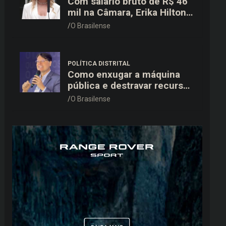
Com salário bruto de R$ 46
mil na Câmara, Erika Hilton
declara patrimônio de R$
O Brasilense
15,9 mil ao TSE
POLÍTICA DISTRITAL
Como enxugar a máquina
pública e destravar recursos
para a saúde e educação no
O Brasilense
DF