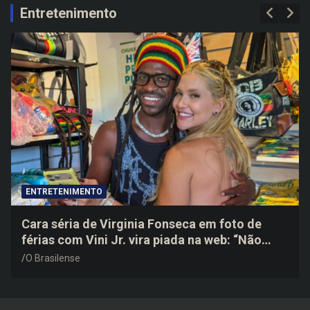
c
Entretenimento
h
ENTRETENIMENTO
Cara séria de Virginia Fonseca em foto de
férias com Vini Jr. vira piada na web: “Não
disfarçou”
O Brasilense