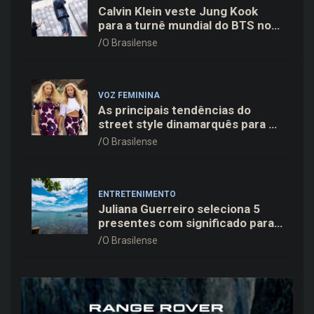
Calvin Klein veste Jung Kook
para a turnê mundial do BTS nos
Estados Unidos
O Brasilense
VOZ FEMININA
As principais tendências do
street style dinamarquês para a
temporada
O Brasilense
ENTRETENIMENTO
Juliana Guerreiro seleciona 5
presentes com significado para
o Dia dos Pais
O Brasilense