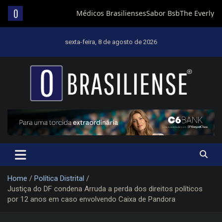
Skip
to
sexta-feira, 8 de agosto de 2026
content
Um diário de notícias que trabalha por Brasília
Home
Política Distrital
Justiça do DF condena Arruda a perda dos direitos políticos
por 12 anos em caso envolvendo Caixa de Pandora