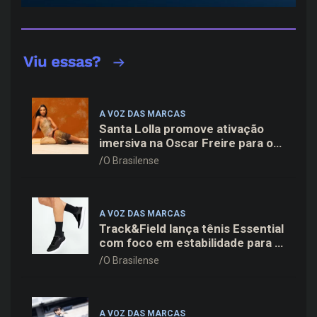
A VOZ DAS MARCAS
Santa Lolla promove ativação
imersiva na Oscar Freire para o
lançamento da coleção Verão 27
O Brasilense
A VOZ DAS MARCAS
Track&Field lança tênis Essential
com foco em estabilidade para a
rotina de treinos
O Brasilense
A VOZ DAS MARCAS