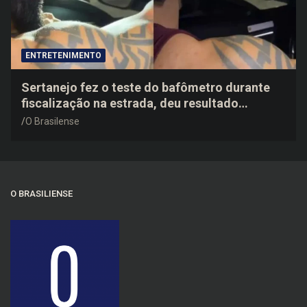
ENTRETENIMENTO
Sertanejo fez o teste do bafômetro durante
fiscalização na estrada, deu resultado
negativo e elogiou o trabalho dos agentes de
O Brasilense
trânsito
O BRASILIENSE