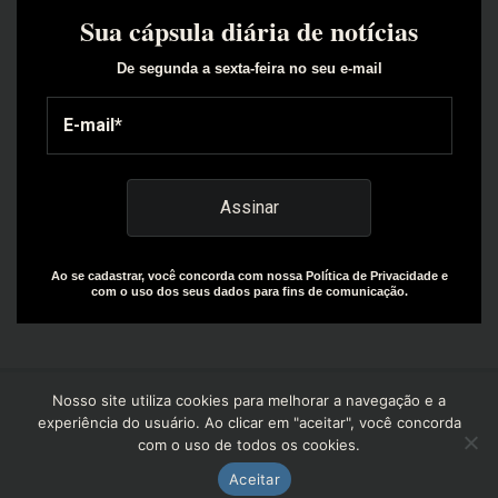
Sua cápsula diária de notícias
De segunda a sexta-feira no seu e-mail
Ao se cadastrar, você concorda com nossa Política de Privacidade e
com o uso dos seus dados para fins de comunicação.
Nosso site utiliza cookies para melhorar a navegação e a
experiência do usuário. Ao clicar em "aceitar", você concorda
com o uso de todos os cookies.
Copyright© 2025 | Design by: The Everly Growth Agency |
Powered by: R+W Capital
Aceitar