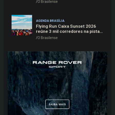
Cine Open Air
O Brasilense
AGENDA BRASÍLIA
Flying Run Caixa Sunset 2026
reúne 3 mil corredores na pista
do Aeroporto de Brasília neste
O Brasilense
sábado (8)