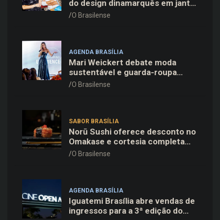
do design dinamarquês em jantar
exclusivo no restaurante Daphne
O Brasilense
em Copenhague
AGENDA BRASÍLIA
Mari Weickert debate moda
sustentável e guarda-roupa
inteligente no ParkShopping
O Brasilense
SABOR BRASÍLIA
Norū Sushi oferece desconto no
Omakase e cortesia completa
para os pais neste domingo
O Brasilense
(09/08)
AGENDA BRASÍLIA
Iguatemi Brasília abre vendas de
ingressos para a 3ª edição do