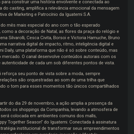
para construir uma história envolvente e conectada ao
a do casting, amplifica a relevância emocional da mensagem
tiva de Marketing e Patrocínio da Iguatemi S.A.
ia do mês mais especial do ano com o tão esperado
, como a decoração de Natal, as flores da praça do relógio e
na Silvarolli, Cesca Civita, Borsoi e Victoria Hamuche, Bruno
a narrativa digital de impacto, ritmo, inteligência digital e
atemi Daily, uma plataforma que não é só sobre conteúdo, mas
o mercado. O canal desenvolve conteúdos autorais com os
e autenticidade de cada um sob diferentes pontos de vista.
i reforça seu ponto de vista sobre a moda, sempre
 relações são orquestradas ao som de uma trilha que
ndo o tom para esses momentos tão únicos compartilhados
partir do dia 29 de novembro, a ação amplia a presença da
 todos os shoppings da Companhia, levando a atmosfera de
m será colocada em ambientes comuns dos malls,
appy Together Season” do Iguatemi. Conectada à assinatura
ratégia institucional de transformar seus empreendimentos