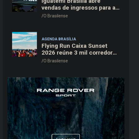
Iguatemi Brasília abre
vendas de ingressos para a
3ª edição do Cine Open Air
O Brasilense
AGENDA BRASÍLIA
Flying Run Caixa Sunset
2026 reúne 3 mil corredores
na pista do Aeroporto de
O Brasilense
Brasília neste sábado (8)