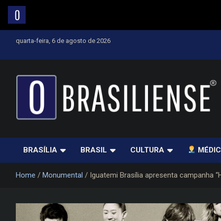
Skip
quarta-feira, 6 de agosto de 2026
to
content
Um diário de notícias que trabalha por Brasília
BRASÍLIA
BRASIL
CULTURA
MÉDIC
Home
Monumental
Iguatemi Brasília apresenta campanha 