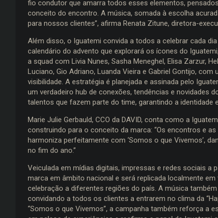
fio condutor que amarra todos esses elementos, pensados 
conceito do encontro. A música, somada à escolha acurad
para nossos clientes”, afirma Renata Zitune, diretora-execu
Além disso, o Iguatemi convida a todos a celebrar cada d
calendário do advento que explorará os ícones do Iguatemi
a squad com Livia Nunes, Sasha Meneghel, Elisa Zarzur, Hele
Luciano, Gio Adriano, Luanda Vieira e Gabriel Gontijo, com um
visibilidade. A estratégia é planejada e assinada pelo Igu
um verdadeiro hub de conexões, tendências e novidades d
talentos que fazem parte do time, garantindo a identidade 
Marie Julie Gerbauld, CCO da DAVID, conta como a Iguatem
construindo para o conceito da marca: “Os encontros e as
harmoniza perfeitamente com ‘Somos o que Vivemos’, da
no fim do ano.”
Veiculada em mídias digitais, impressas e redes sociais a 
marca em âmbito nacional e será replicada localmente em
celebração a diferentes regiões do país. A música també
convidando a todos os clientes a entrarem no clima da “H
“Somos o que Vivemos”, a campanha também reforça a est