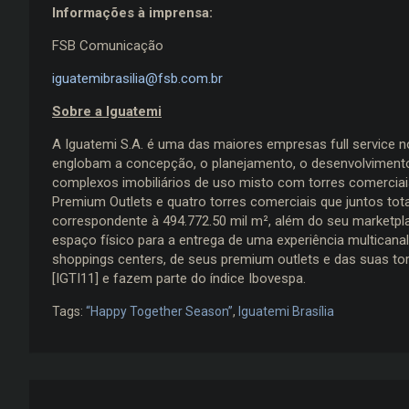
Informações à imprensa:
FSB Comunicação
iguatemibrasilia@fsb.com.br
Sobre a Iguatemi
A Iguatemi S.A. é uma das maiores empresas full service no
englobam a concepção, o planejamento, o desenvolvimento 
complexos imobiliários de uso misto com torres comerciai
Premium Outlets e quatro torres comerciais que juntos tot
correspondente à 494.772.50 mil m², além do seu marketpl
espaço físico para a entrega de uma experiência multicana
shoppings centers, de seus premium outlets e das suas tor
[IGTI11] e fazem parte do índice Ibovespa.
Tags:
“Happy Together Season”
,
Iguatemi Brasília
Navegação