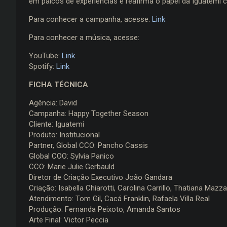
em palcos de experiências e reafirma o papel da Iguatemi c
Para conhecer a campanha, acesse:
Link
Para conhecer a música, acesse:
YouTube:
Link
Spotify:
Link
FICHA TÉCNICA
Agência: David
Campanha: Happy Together Season
Cliente: Iguatemi
Produto: Institucional
Partner, Global CCO: Pancho Cassis
Global COO: Sylvia Panico
CCO: Marie Julie Gerbauld
Diretor de Criação Executivo João Gandara
Criação: Isabella Chiarotti, Carolina Carrillo, Thatiana Mazza
Atendimento: Tom Gil, Cacá Franklin, Rafaela Villa Real
Produção: Fernanda Peixoto, Amanda Santos
Arte Final: Victor Peccia