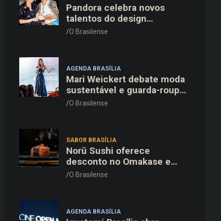
Pandora celebra novos
talentos do design
dinamarquês em jantar
O Brasilense
exclusivo no restaurante
Daphne em Copenhague
AGENDA BRASÍLIA
Mari Weickert debate moda
sustentável e guarda-roupa
inteligente no ParkShopping
O Brasilense
SABOR BRASÍLIA
Norū Sushi oferece
desconto no Omakase e
cortesia completa para os
O Brasilense
pais neste domingo (09/08)
AGENDA BRASÍLIA