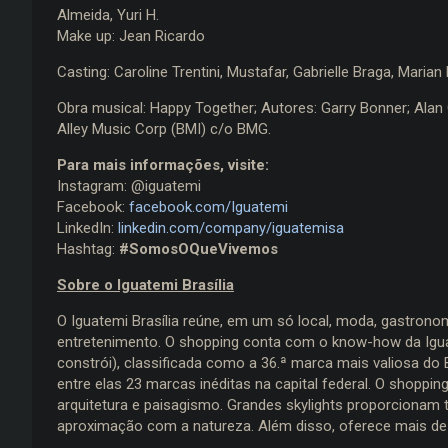
Almeida, Yuri H.
Make up: Jean Ricardo​
Casting: Caroline Trentini, Mustafar, Gabrielle Braga, Maria
Obra musical: Happy Together; Autores: Garry Bonner; Alan
Alley Music Corp (BMI) c/o BMG.
Para mais informações, visite:
Instagram: @iguatemi
Facebook:
facebook.com/Iguatemi
LinkedIn:
linkedin.com/company/iguatemisa
Hashtag:
#SomosOQueVivemos
Sobre o Iguatemi Brasília
O Iguatemi Brasília reúne, em um só local, moda, gastronom
entretenimento. O shopping conta com o know-how da Iguate
constrói), classificada como a 36.ª marca mais valiosa do 
entre elas 23 marcas inéditas na capital federal. O shopp
arquitetura e paisagismo. Grandes skylights proporcionam 
aproximação com a natureza. Além disso, oferece mais de 3