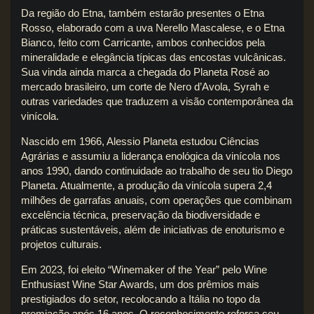
Da região do Etna, também estarão presentes o
Etna
Rosso
, elaborado com a uva Nerello Mascalese, e o
Etna
Bianco
, feito com Carricante, ambos conhecidos pela
mineralidade e elegância típicas das encostas vulcânicas.
Sua vinda ainda marca a chegada do
Planeta Rosé
ao
mercado brasileiro, um corte de Nero d’Avola, Syrah e
outras variedades que traduzem a visão contemporânea da
vinícola.
Nascido em 1966, Alessio Planeta estudou Ciências
Agrárias e assumiu a liderança enológica da vinícola nos
anos 1990, dando continuidade ao trabalho de seu tio Diego
Planeta. Atualmente, a produção da vinícola supera 2,4
milhões de garrafas anuais, com operações que combinam
excelência técnica, preservação da biodiversidade e
práticas sustentáveis, além de iniciativas de enoturismo e
projetos culturais.
Em 2023, foi eleito “Winemaker of the Year” pelo Wine
Enthusiast Wine Star Awards, um dos prêmios mais
prestigiados do setor, recolocando a Itália no topo da
premiação após 16 anos. O reconhecimento reforça seu