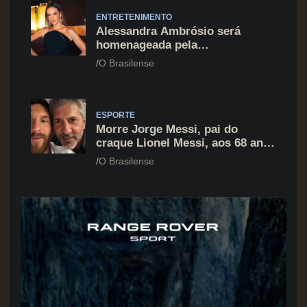
ENTRETENIMENTO
Alessandra Ambrósio será
homenageada pela
BrazilFoundation no New York
O Brasilense
Gala 2026
ESPORTE
Morre Jorge Messi, pai do
craque Lionel Messi, aos 68 anos
na Argentina
O Brasilense