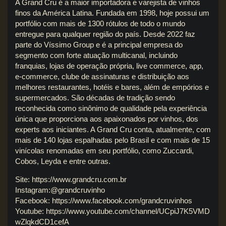
A Grand Cru é a maior importadora e varejista de vinhos
finos da América Latina. Fundada em 1998, hoje possui um
portfólio com mais de 1300 rótulos de todo o mundo
entregue para qualquer região do país. Desde 2022 faz
parte do Víssimo Group e é a principal empresa do
segmento com forte atuação multicanal, incluindo
franquias, lojas de operação própria, live commerce, app,
e-commerce, clube de assinaturas e distribuição aos
melhores restaurantes, hotéis e bares, além de empórios e
supermercados. São décadas de tradição sendo
reconhecida como sinônimo de qualidade pela experiência
única que proporciona aos apaixonados por vinhos, dos
experts aos iniciantes. A Grand Cru conta, atualmente, com
mais de 140 lojas espalhadas pelo Brasil e com mais de 15
vinícolas renomadas em seu portfólio, como Zuccardi,
Cobos, Leyda e entre outras.
Site:
https://www.grandcru.com.br
Instagram:
@grandcruvinho
Facebook:
https://www.facebook.com/grandcruvinhos
Youtube:
https://www.youtube.com/channel/UCpiJ7K5VMD
wZlqkdCD1cefA