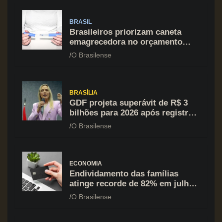
BRASIL
Brasileiros priorizam caneta
emagrecedora no orçamento
mesmo em situação de aperto
O Brasilense
financeiro
BRASÍLIA
GDF projeta superávit de R$ 3
bilhões para 2026 após registrar
recuo no déficit
O Brasilense
ECONOMIA
Endividamento das famílias
atinge recorde de 82% em julho;
cartão de crédito segue como
O Brasilense
principal vilão