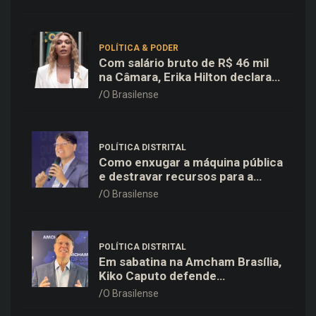
para o Dia dos Pais
POLÍTICA & PODER
Com salário bruto de R$ 46 mil
na Câmara, Erika Hilton declara
patrimônio de R$ 15,9 mil ao TSE
O Brasilense
POLÍTICA DISTRITAL
Como enxugar a máquina pública
e destravar recursos para a
saúde e educação no DF
O Brasilense
POLÍTICA DISTRITAL
Em sabatina na Amcham Brasília,
Kiko Caputo defende
modernização e plano para
O Brasilense
destravar o desenvolvimento do