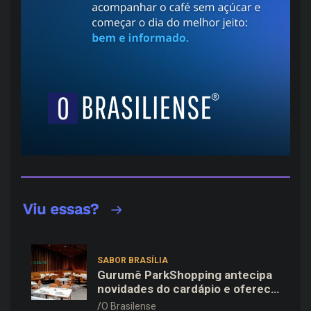
SABOR BRASÍLIA
Gurumê ParkShopping antecipa
novidades do cardápio e oferece
25% de desconto no delivery
O Brasilense