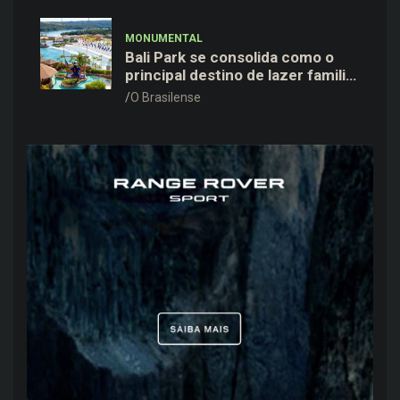
DF
MONUMENTAL
Bali Park se consolida como o
principal destino de lazer familiar
para o Dia dos Pais no entorno do
O Brasilense
DF