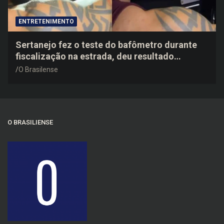
ENTRETENIMENTO
Sertanejo fez o teste do bafômetro durante
fiscalização na estrada, deu resultado
negativo e elogiou o trabalho dos agentes de
O Brasilense
trânsito
O BRASILIENSE