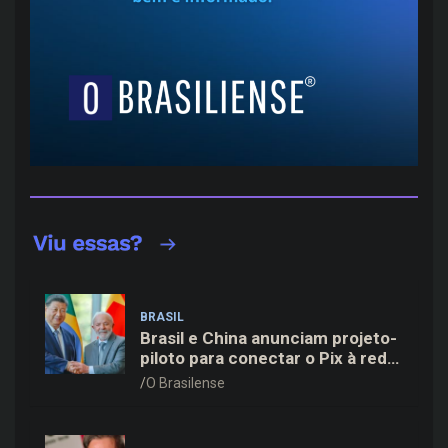
BRASIL
Brasil e China anunciam projeto-
piloto para conectar o Pix à rede
de pagamentos chinesa
O Brasilense