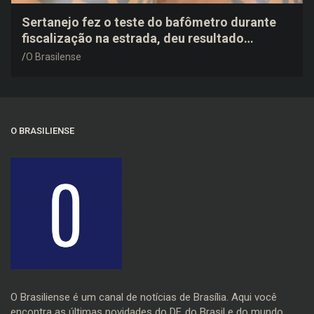
Sertanejo fez o teste do bafômetro durante
fiscalização na estrada, deu resultado
negativo e elogiou o trabalho dos agentes de
O Brasilense
trânsito
O BRASILIENSE
O Brasiliense é um canal de notícias de Brasília. Aqui você
encontra as últimas novidades do DF, do Brasil e do mundo.