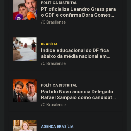
POLÍTICA DISTRITAL
PT oficializa Leandro Grass para
o GDF e confirma Dora Gomes
como vice na chapa majoritária
O Brasilense
BRASÍLIA
Índice educacional do DF fica
abaixo da média nacional em
todas as etapas de ensino,
O Brasilense
aponta Ideb
POLÍTICA DISTRITAL
Partido Novo anuncia Delegado
Rafael Sampaio como candidato
a vice-governador na chapa de
O Brasilense
Kiko Caputo
AGENDA BRASÍLIA