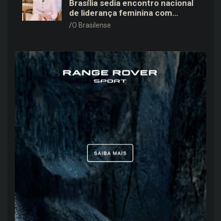
Brasília sedia encontro nacional
de liderança feminina com
Janete Vaz, Carla Fonseca e
O Brasilense
grandes nomes do mercado