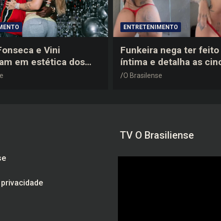
MENTO
ENTRETENIMENTO
 Fonseca e Vini
Funkeira nega ter feito 
tam em estética dos
íntima e detalha as cin
0 em festa de
plásticas que realizou 
se
O Brasilense
a do jogador
gravidez
TV O Brasiliense
se
e privacidade