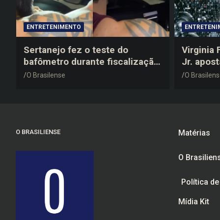
ENTRETENIMENTO
ENTRETENI
Sertanejo fez o teste do
Virginia
bafômetro durante fiscalização
Jr. apos
na estrada, deu resultado
anos 200
O Brasilense
O Brasilen
negativo e elogiou o trabalho
despedid
dos agentes de trânsito
O BRASILIENSE
Matérias
O Brasilien
Política d
Mídia Kit