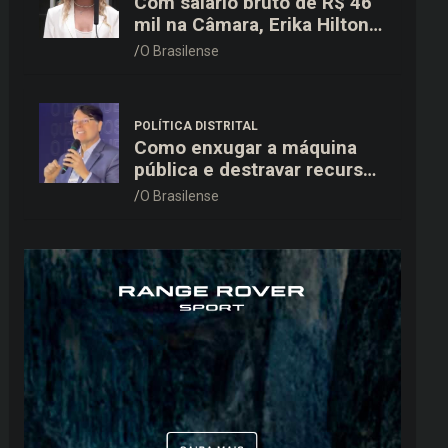
Com salário bruto de R$ 46
mil na Câmara, Erika Hilton
declara patrimônio de R$
O Brasilense
15,9 mil ao TSE
POLÍTICA DISTRITAL
Como enxugar a máquina
pública e destravar recursos
para a saúde e educação no
O Brasilense
DF