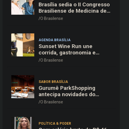
Brasília sedia o II Congresso
Brasiliense de Medicina de
Família e Comunidade na
O Brasilense
Fiocruz
AGENDA BRASÍLIA
Sunset Wine Run une
corrida, gastronomia e
enoturismo na Vinícola
O Brasilense
Brasília
SABOR BRASÍLIA
Gurumê ParkShopping
antecipa novidades do
cardápio e oferece 25% de
O Brasilense
desconto no delivery para o
Dia dos Pais
POLÍTICA & PODER