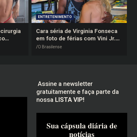
ENTRETENIMENTO
cirurgia
Cara séria de Virginia Fonseca
co
em foto de férias com Vini Jr.
após a
vira piada na web: “Não
O Brasilense
disfarçou”
Assine a newsletter
gratuitamente e faça parte da
nossa
LISTA VIP!
Sua cápsula diária de
notícias