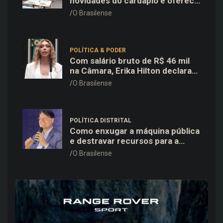
novidades do cardápio e oferece
25% de desconto no delivery
O Brasilense
para o Dia dos Pais
POLÍTICA & PODER
Com salário bruto de R$ 46 mil
na Câmara, Erika Hilton declara
patrimônio de R$ 15,9 mil ao TSE
O Brasilense
POLÍTICA DISTRITAL
Como enxugar a máquina pública
e destravar recursos para a
saúde e educação no DF
O Brasilense