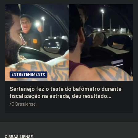
ENTRETENIMENTO
Sertanejo fez o teste do bafômetro durante
fiscalização na estrada, deu resultado
negativo e elogiou o trabalho dos agentes de
O Brasilense
trânsito
O BRASILIENSE