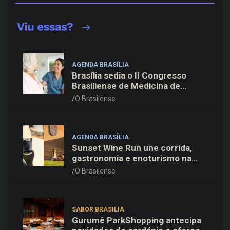
AGENDA BRASÍLIA
Brasília sedia o II Congresso
Brasiliense de Medicina de
Família e Comunidade na Fiocruz
O Brasilense
AGENDA BRASÍLIA
Sunset Wine Run une corrida,
gastronomia e enoturismo na
Vinícola Brasília
O Brasilense
SABOR BRASÍLIA
Gurumê ParkShopping antecipa