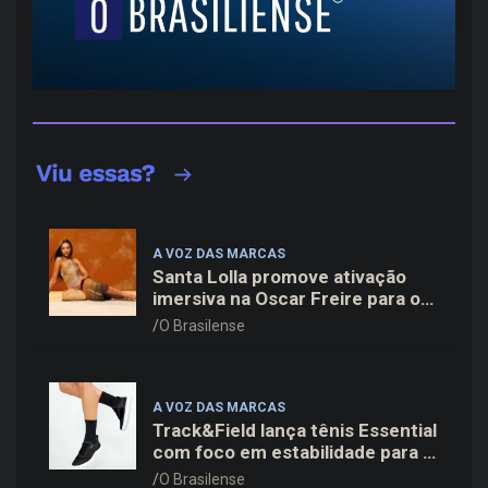
A VOZ DAS MARCAS
Santa Lolla promove ativação
imersiva na Oscar Freire para o
lançamento da coleção Verão 27
O Brasilense
A VOZ DAS MARCAS
Track&Field lança tênis Essential
com foco em estabilidade para a
rotina de treinos
O Brasilense