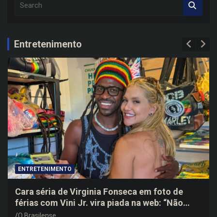
e
a
r
c
Entretenimento
h
ENTRETENIMENTO
Cara séria de Virginia Fonseca em foto de
férias com Vini Jr. vira piada na web: “Não
disfarçou”
O Brasilense