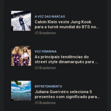
A VOZ DAS MARCAS
Calvin Klein veste Jung Kook
para a turnê mundial do BTS nos
Estados Unidos
O Brasilense
VOZ FEMININA
As principais tendências do
street style dinamarquês para a
temporada
O Brasilense
ENTRETENIMENTO
Juliana Guerreiro seleciona 5
presentes com significado para
o Dia dos Pais
O Brasilense