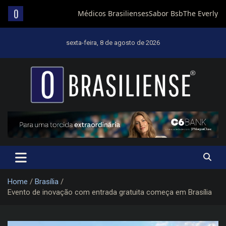
Skip
to
sexta-feira, 8 de agosto de 2026
content
Um diário de notícias que trabalha por Brasília
Home
Brasília
Evento de inovação com entrada gratuita começa em Brasília