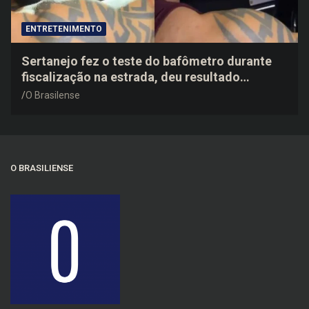
ENTRETENIMENTO
Sertanejo fez o teste do bafômetro durante
fiscalização na estrada, deu resultado
negativo e elogiou o trabalho dos agentes de
O Brasilense
trânsito
O BRASILIENSE