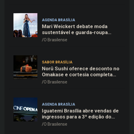
em Copenhague
AGENDA BRASÍLIA
Mari Weickert debate moda
sustentável e guarda-roupa
inteligente no ParkShopping
O Brasilense
SABOR BRASÍLIA
Norū Sushi oferece desconto no
Omakase e cortesia completa
para os pais neste domingo
O Brasilense
(09/08)
AGENDA BRASÍLIA
Iguatemi Brasília abre vendas de
ingressos para a 3ª edição do
Cine Open Air
O Brasilense