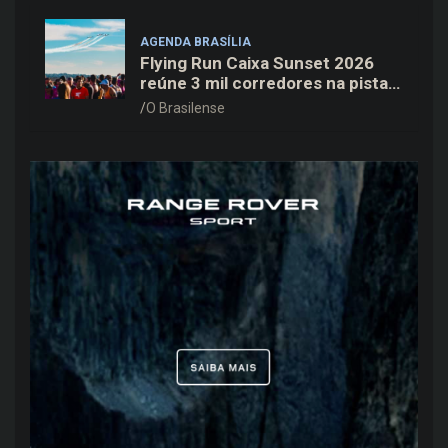
AGENDA BRASÍLIA
Flying Run Caixa Sunset 2026
reúne 3 mil corredores na pista
do Aeroporto de Brasília neste
O Brasilense
sábado (8)