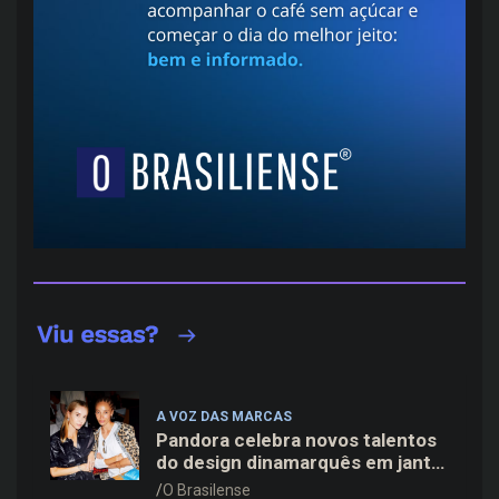
A VOZ DAS MARCAS
Pandora celebra novos talentos
do design dinamarquês em jantar
exclusivo no restaurante Daphne
O Brasilense