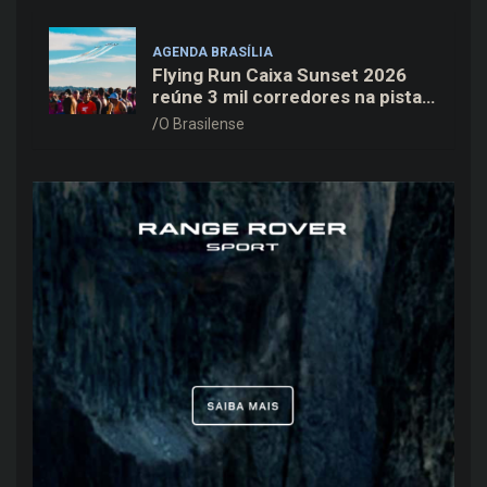
AGENDA BRASÍLIA
Flying Run Caixa Sunset 2026
reúne 3 mil corredores na pista
do Aeroporto de Brasília neste
O Brasilense
sábado (8)