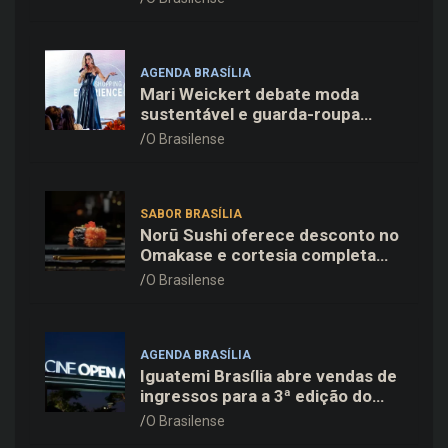
em Copenhague
AGENDA BRASÍLIA
Mari Weickert debate moda
sustentável e guarda-roupa
inteligente no ParkShopping
O Brasilense
SABOR BRASÍLIA
Norū Sushi oferece desconto no
Omakase e cortesia completa
para os pais neste domingo
O Brasilense
(09/08)
AGENDA BRASÍLIA
Iguatemi Brasília abre vendas de
ingressos para a 3ª edição do
Cine Open Air
O Brasilense