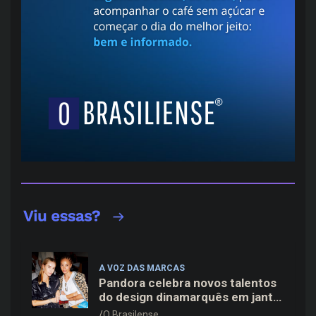
A VOZ DAS MARCAS
Pandora celebra novos talentos
do design dinamarquês em jantar
exclusivo no restaurante Daphne
O Brasilense