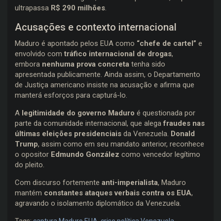
ultrapassa
R$ 290 milhões
.
Acusações e contexto internacional
Maduro é apontado pelos EUA como
“chefe de cartel”
e
envolvido com
tráfico internacional de drogas
,
embora
nenhuma prova concreta
tenha sido
apresentada publicamente. Ainda assim, o Departamento
de Justiça americano insiste na acusação e afirma que
manterá esforços para capturá-lo.
A
legitimidade do governo Maduro
é questionada por
parte da comunidade internacional, que alega
fraudes nas
últimas eleições presidenciais
da Venezuela.
Donald
Trump
, assim como em seu mandato anterior, reconhece
o opositor
Edmundo González
como vencedor legítimo
do pleito.
Com discurso fortemente
anti-imperialista
, Maduro
mantém
constantes ataques verbais contra os EUA
,
agravando o isolamento diplomático da Venezuela.
Tags:
captura Maduro EUA
,
crise política Venezuela
,