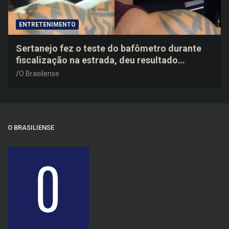
ENTRETENIMENTO
Sertanejo fez o teste do bafômetro durante
fiscalização na estrada, deu resultado
negativo e elogiou o trabalho dos agentes de
O Brasilense
trânsito
O BRASILIENSE