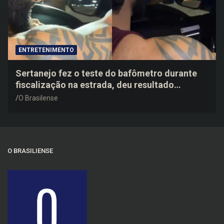
ENTRETENIMENTO
Sertanejo fez o teste do bafômetro durante
fiscalização na estrada, deu resultado
negativo e elogiou o trabalho dos agentes de
O Brasilense
trânsito
O BRASILIENSE