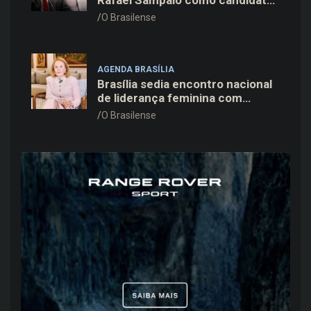
a vice-governador na chapa de
O Brasilense
Kiko Caputo
AGENDA BRASÍLIA
Brasília sedia encontro nacional
de liderança feminina com
Janete Vaz, Carla Fonseca e
O Brasilense
grandes nomes do mercado