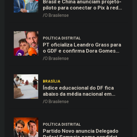
Brasil e China anunciam projeto-
piloto para conectar o Pix à rede
de pagamentos chinesa
O Brasilense
POLÍTICA DISTRITAL
PT oficializa Leandro Grass para
o GDF e confirma Dora Gomes
como vice na chapa majoritária
O Brasilense
BRASÍLIA
Índice educacional do DF fica
abaixo da média nacional em
todas as etapas de ensino,
O Brasilense
aponta Ideb
POLÍTICA DISTRITAL
Partido Novo anuncia Delegado
Rafael Sampaio como candidato