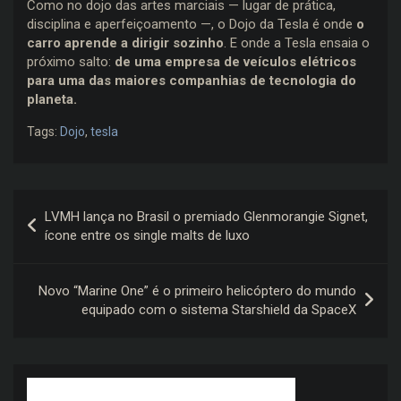
Como no dojo das artes marciais — lugar de prática,
disciplina e aperfeiçoamento —, o Dojo da Tesla é onde
o
carro aprende a dirigir sozinho
. E onde a Tesla ensaia o
próximo salto:
de uma empresa de veículos elétricos
para uma das maiores companhias de tecnologia do
planeta.
Tags:
Dojo
,
tesla
Navegação
LVMH lança no Brasil o premiado Glenmorangie Signet,
de
ícone entre os single malts de luxo
Post
Novo “Marine One” é o primeiro helicóptero do mundo
equipado com o sistema Starshield da SpaceX