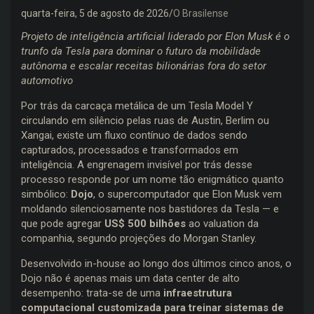
quarta-feira, 5 de agosto de 2026
O Brasilense
Projeto de inteligência artificial liderado por Elon Musk é o
trunfo da Tesla para dominar o futuro da mobilidade
autônoma e escalar receitas bilionárias fora do setor
automotivo
Por trás da carcaça metálica de um Tesla Model Y
circulando em silêncio pelas ruas de Austin, Berlim ou
Xangai, existe um fluxo contínuo de dados sendo
capturados, processados e transformados em
inteligência. A engrenagem invisível por trás desse
processo responde por um nome tão enigmático quanto
simbólico:
Dojo
, o supercomputador que Elon Musk vem
moldando silenciosamente nos bastidores da Tesla — e
que pode agregar
US$ 500 bilhões
ao valuation da
companhia, segundo projeções do Morgan Stanley.
Desenvolvido in-house ao longo dos últimos cinco anos, o
Dojo não é apenas mais um data center de alto
desempenho: trata-se de uma
infraestrutura
computacional customizada para treinar sistemas de