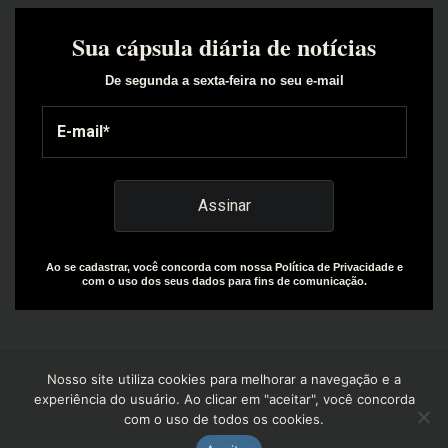
Sua cápsula diária de notícias
De segunda a sexta-feira no seu e-mail
Ao se cadastrar, você concorda com nossa Política de Privacidade e
com o uso dos seus dados para fins de comunicação.
Nosso site utiliza cookies para melhorar a navegação e a
experiência do usuário. Ao clicar em "aceitar", você concorda
com o uso de todos os cookies.
Copyright© 2025 | Design by: The Everly Growth Agency |
Powered by: R+W Capital