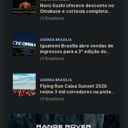
Norū Sushi oferece desconto no
Omakase e cortesia completa
para os pais neste domingo
O Brasilense
(09/08)
AGENDA BRASÍLIA
Iguatemi Brasília abre vendas de
ingressos para a 3ª edição do
Cine Open Air
O Brasilense
AGENDA BRASÍLIA
Flying Run Caixa Sunset 2026
reúne 3 mil corredores na pista
do Aeroporto de Brasília neste
O Brasilense
sábado (8)