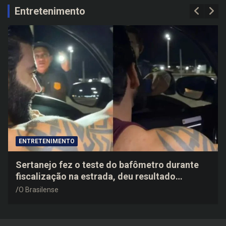
c
Entretenimento
h
ENTRETENIMENTO
Sertanejo fez o teste do bafômetro durante
fiscalização na estrada, deu resultado
negativo e elogiou o trabalho dos agentes de
O Brasilense
trânsito