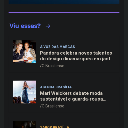
A VOZ DAS MARCAS
Pandora celebra novos talentos
do design dinamarquês em jantar
exclusivo no restaurante Daphne
O Brasilense
em Copenhague
AGENDA BRASÍLIA
Mari Weickert debate moda
sustentável e guarda-roupa
inteligente no ParkShopping
O Brasilense
SABOR BRASÍLIA