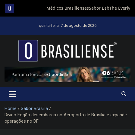
Skip
to
quinta-feira, 7 de agosto de 2026
content
Um diário de notícias que trabalha por Brasília
Home
Sabor Brasília
Divino Fogão desembarca no Aeroporto de Brasília e expande
operações no DF