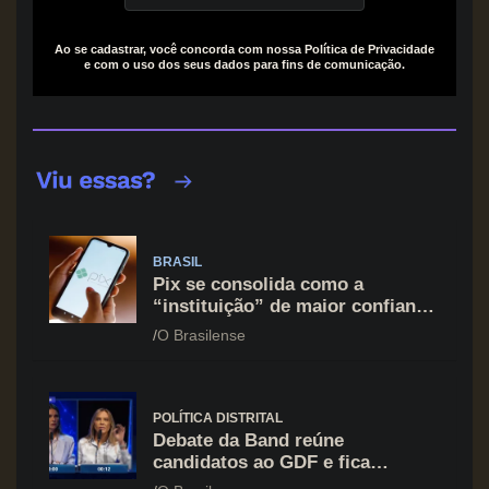
Ao se cadastrar, você concorda com nossa Política de Privacidade
e com o uso dos seus dados para fins de comunicação.
BRASIL
Pix se consolida como a
“instituição” de maior confiança
do brasileiro, supera Igreja e
O Brasilense
Forças Armadas
POLÍTICA DISTRITAL
Debate da Band reúne
candidatos ao GDF e fica
marcado por ofensiva contra