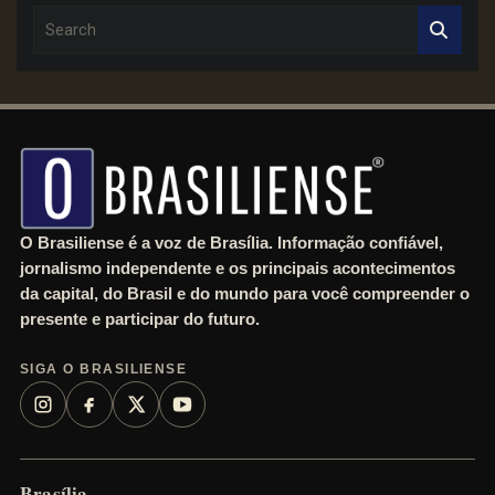
S
e
a
r
c
h
O Brasiliense é a voz de Brasília. Informação confiável,
jornalismo independente e os principais acontecimentos
da capital, do Brasil e do mundo para você compreender o
presente e participar do futuro.
SIGA O BRASILIENSE
Brasília