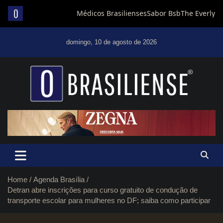
Skip
to
domingo, 10 de agosto de 2026
content
Um diário de notícias que trabalha por Brasília
Home
Agenda Brasília
Detran abre inscrições para curso gratuito de condução de
transporte escolar para mulheres no DF; saiba como participar