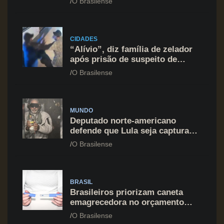
O Brasilense
Celina Leão
CIDADES
“Alívio”, diz família de zelador
após prisão de suspeito de
agressão na Asa Norte
O Brasilense
MUNDO
Deputado norte-americano
defende que Lula seja capturado
assim como Nicolás Maduro
O Brasilense
BRASIL
Brasileiros priorizam caneta
emagrecedora no orçamento
mesmo em situação de aperto
O Brasilense
financeiro