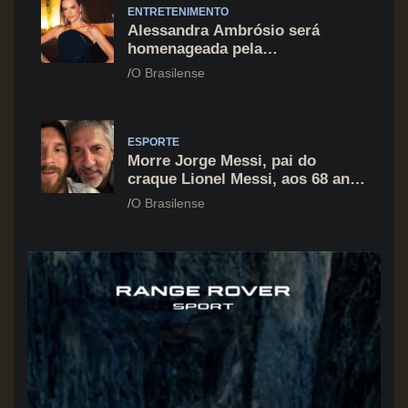
ENTRETENIMENTO
Alessandra Ambrósio será
homenageada pela
BrazilFoundation no New York
O Brasilense
Gala 2026
ESPORTE
Morre Jorge Messi, pai do
craque Lionel Messi, aos 68 anos
na Argentina
O Brasilense