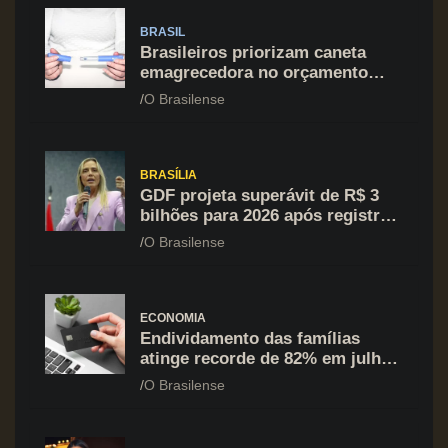
BRASIL
Brasileiros priorizam caneta
emagrecedora no orçamento
mesmo em situação de aperto
O Brasilense
financeiro
BRASÍLIA
GDF projeta superávit de R$ 3
bilhões para 2026 após registrar
recuo no déficit
O Brasilense
ECONOMIA
Endividamento das famílias
atinge recorde de 82% em julho;
cartão de crédito segue como
O Brasilense
principal vilão