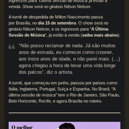
Ingressos para ‘Última Sessão de Música’ já estão à
venda. Show será no ginásio Nilson Nelson.
A turnê de despedida de Milton Nascimento passa
por Brasília, no
dia 15 de setembro
. O show será no
ginásio Nilson Nelson, e os ingressos para “
A Última
Sessão de Música
“, já estão à venda (
saiba mais abaixo
).
“Não posso reclamar de nada. Já são muitos
anos de estrada, eu comecei como crooner,
aos treze anos de idade, e não parei mais. (…)
agora chegou a hora de levar uma vida longe
dos palcos”, diz o artista.
A turnê, que começou em junho, passou por países como
Itália, Inglaterra, Portugal, Suíça e Espanha. No Brasil, “A
última sessão de música” tem o Rio de Janeiro, São Paulo,
Belo Horizonte, Recife, e agora Brasília no roteiro.