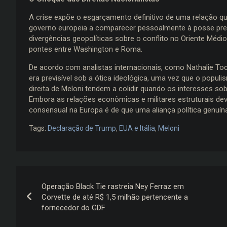
A crise expõe o esgarçamento definitivo de uma relação qu
governo europeia a comparecer pessoalmente à posse presi
divergências geopolíticas sobre o conflito no Oriente Médi
pontes entre Washington e Roma.
De acordo com analistas internacionais, como Nathalie Toc
era previsível sob a ótica ideológica, uma vez que o popul
direita de Meloni tendem a colidir quando os interesses so
Embora as relações econômicas e militares estruturais dev
consensual na Europa é de que uma aliança política genuín
Tags:
Declaração de Trump
,
EUA e Itália
,
Meloni
Navegação
Operação Black Tie rastreia Ney Ferraz em
de
Corvette de até R$ 1,5 milhão pertencente a
fornecedor do GDF
Post