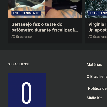
ENTRETENIMENTO
ENTRETENI
Sertanejo fez o teste do
Virginia
bafômetro durante fiscalização
Jr. apos
na estrada, deu resultado
anos 200
O Brasilense
O Brasilen
negativo e elogiou o trabalho
despedid
dos agentes de trânsito
O BRASILIENSE
Matérias
O Brasilien
Política d
Mídia Kit