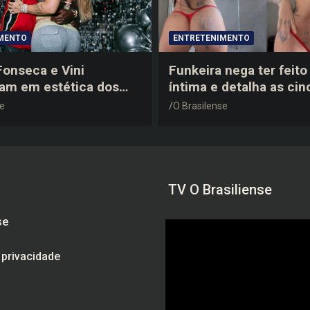
MENTO
ENTRETENIMENTO
 Fonseca e Vini
Funkeira nega ter feito 
tam em estética dos
íntima e detalha as cin
0 em festa de
plásticas que realizou 
se
O Brasilense
a do jogador
gravidez
TV O Brasiliense
se
e privacidade