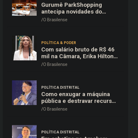
Gurumê ParkShopping
antecipa novidades do
cardápio e oferece 25% de
O Brasilense
desconto no delivery para o
Dia dos Pais
POLÍTICA & PODER
Com salário bruto de R$ 46
mil na Câmara, Erika Hilton
declara patrimônio de R$
O Brasilense
15,9 mil ao TSE
POLÍTICA DISTRITAL
Como enxugar a máquina
pública e destravar recursos
para a saúde e educação no
O Brasilense
DF
POLÍTICA DISTRITAL