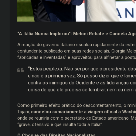
“A Itália Nunca Implorou”: Meloni Rebate e Cancela Ag
A reação do governo italiano escalou rapidamente da esfer
contundente publicado em suas redes sociais, Giorgia Me
fabricadas e inventadas” e aproveitou para alfinetar a post
“Estou perplexa. Não sei por que o presidente d
e não é a primeira vez. Só posso dizer que é la
contra os inimigos do Ocidente e as lideranças 
coisa de que ele precisa se lembrar: nem eu nem a
Como primeiro efeito prático do descontentamento, o minist
Tajani,
cancelou sumariamente a viagem oficial a Wash
onde se reuniria com o secretário de Estado americano, 
“grave, ofensivo e que insulta toda a Itália”.
O Choque das Direitas Nacionalistas