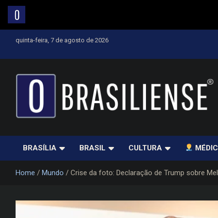
Skip
quinta-feira, 7 de agosto de 2026
to
content
Um diário de notícias que trabalha por Brasília
BRASÍLIA
BRASIL
CULTURA
MÉDIC
Home
Mundo
Crise da foto: Declaração de Trump sobre Melo