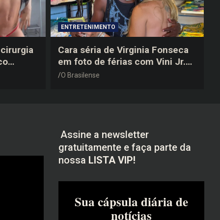
ENTRETENIMENTO
cirurgia
Cara séria de Virginia Fonseca
co
em foto de férias com Vini Jr.
após a
vira piada na web: “Não
O Brasilense
disfarçou”
Assine a newsletter
gratuitamente e faça parte da
nossa
LISTA VIP!
Sua cápsula diária de
notícias