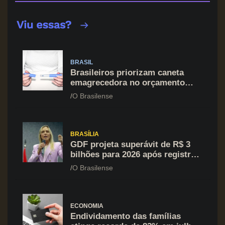
BRASIL
Brasileiros priorizam caneta
emagrecedora no orçamento
mesmo em situação de aperto
O Brasilense
financeiro
BRASÍLIA
GDF projeta superávit de R$ 3
bilhões para 2026 após registrar
recuo no déficit
O Brasilense
ECONOMIA
Endividamento das famílias