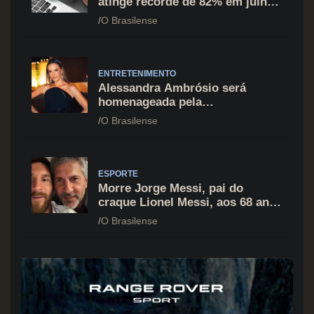
atinge recorde de 82% em julho;
cartão de crédito segue como
O Brasilense
principal vilão
ENTRETENIMENTO
Alessandra Ambrósio será
homenageada pela
BrazilFoundation no New York
O Brasilense
Gala 2026
ESPORTE
Morre Jorge Messi, pai do
craque Lionel Messi, aos 68 anos
na Argentina
O Brasilense