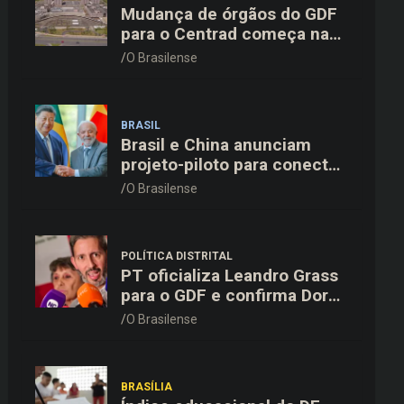
Mudança de órgãos do GDF
para o Centrad começa na
próxima semana, anuncia
O Brasilense
Celina Leão
BRASIL
Brasil e China anunciam
projeto-piloto para conectar
o Pix à rede de pagamentos
O Brasilense
chinesa
POLÍTICA DISTRITAL
PT oficializa Leandro Grass
para o GDF e confirma Dora
Gomes como vice na chapa
O Brasilense
majoritária
BRASÍLIA