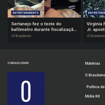
ENTRETENIMENTO
ENTRETENI
Sertanejo fez o teste do
Virginia
bafômetro durante fiscalização
Jr. apos
na estrada, deu resultado
anos 200
O Brasilense
O Brasilen
negativo e elogiou o trabalho
despedid
dos agentes de trânsito
O BRASILIENSE
Matérias
O Brasilien
Política d
Mídia Kit