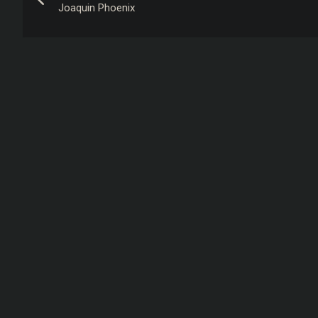
de
Joaquin Phoenix
Post