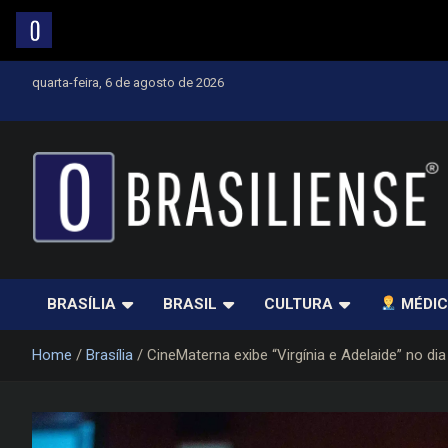
Skip
quarta-feira, 6 de agosto de 2026
to
content
Um diário de notícias que trabalha por Brasília
BRASÍLIA
BRASIL
CULTURA
MÉDIC
Home
Brasília
CineMaterna exibe “Virgínia e Adelaide” no di