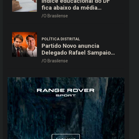
Índice educacional do DF
fica abaixo da média
nacional em todas as etapas
O Brasilense
de ensino, aponta Ideb
POLÍTICA DISTRITAL
Partido Novo anuncia
Delegado Rafael Sampaio
como candidato a vice-
O Brasilense
governador na chapa de
Kiko Caputo