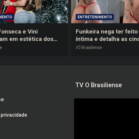
MENTO
ENTRETENIMENTO
 Fonseca e Vini
Funkeira nega ter feito 
tam em estética dos
íntima e detalha as cin
0 em festa de
plásticas que realizou 
se
O Brasilense
a do jogador
gravidez
TV O Brasiliense
se
e privacidade