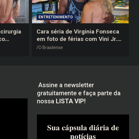
ENTRETENIMENTO
cirurgia
Cara séria de Virginia Fonseca
co
em foto de férias com Vini Jr.
após a
vira piada na web: “Não
O Brasilense
disfarçou”
Assine a newsletter
gratuitamente e faça parte da
nossa
LISTA VIP!
Sua cápsula diária de
notícias