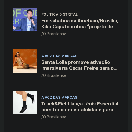
POLÍTICA DISTRITAL
Em sabatina na Amcham/Brasília,
Kiko Caputo critica “projeto de
poder personalístico” e prioriza
O Brasilense
saúde e mobilidade
A VOZ DAS MARCAS
Santa Lolla promove ativação
imersiva na Oscar Freire para o
lançamento da coleção Verão 27
O Brasilense
A VOZ DAS MARCAS
Track&Field lança tênis Essential
com foco em estabilidade para a
rotina de treinos
O Brasilense