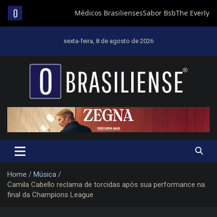
Skip
to
sexta-feira, 8 de agosto de 2026
content
Um diário de notícias que trabalha por Brasília
Home
Música
Camila Cabello reclama de torcidas após sua performance na
final da Champions League