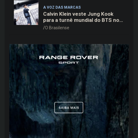
A VOZ DAS MARCAS
Calvin Klein veste Jung Kook
para a turnê mundial do BTS nos
Estados Unidos
O Brasilense