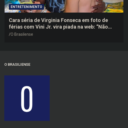
ENTRETENIMENTO
Cara séria de Virginia Fonseca em foto de
férias com Vini Jr. vira piada na web: “Não
disfarçou”
O Brasilense
O BRASILIENSE