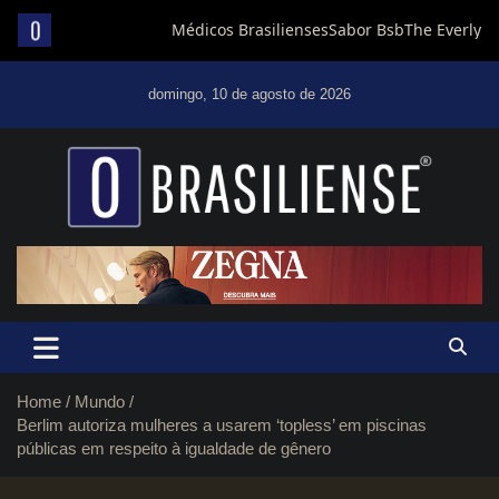
Skip
to
domingo, 10 de agosto de 2026
content
Um diário de notícias que trabalha por Brasília
Home
Mundo
Berlim autoriza mulheres a usarem ‘topless’ em piscinas
públicas em respeito à igualdade de gênero