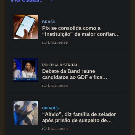
BRASIL
Pix se consolida como a
“instituição” de maior confiança
do brasileiro, supera Igreja e
O Brasilense
Forças Armadas
POLÍTICA DISTRITAL
Debate da Band reúne
candidatos ao GDF e fica
marcado por ofensiva contra
O Brasilense
Celina Leão
CIDADES
“Alívio”, diz família de zelador
após prisão de suspeito de
agressão na Asa Norte
O Brasilense