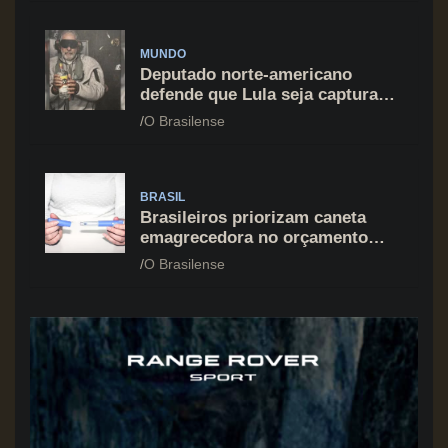
MUNDO
Deputado norte-americano
defende que Lula seja capturado
assim como Nicolás Maduro
O Brasilense
BRASIL
Brasileiros priorizam caneta
emagrecedora no orçamento
mesmo em situação de aperto
O Brasilense
financeiro