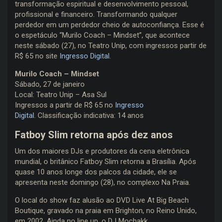
transformação espiritual e desenvolvimento pessoal,
profissional e financeiro. Transformando qualquer
perdedor em um perdedor cheio de autoconfiança. Esse é
o espetáculo “Murilo Coach – Mindset”, que acontece
neste sábado (27), no Teatro Unip, com ingressos partir de
R$ 65 no site
Ingresso Digital
.
Murilo Coach – Mindset
Sábado, 27 de janeiro
Local: Teatro Unip – Asa Sul
Ingressos a partir de R$ 65 no
Ingresso
Digital
. Classificação indicativa: 14 anos
Fatboy Slim retorna após dez anos
Um dos maiores DJs e produtores da cena eletrônica
mundial, o britânico Fatboy Slim retorna a Brasília. Após
quase 10 anos longe dos palcos da cidade, ele se
apresenta neste domingo (28), no complexo Na Praia.
O local do show faz alusão ao DVD Live At Big Beach
Boutique, gravado na praia em Brighton, no Reino Unido,
em 2002. Ainda no line up, o DJ Mochakk.