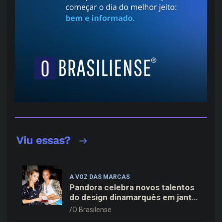
A VOZ DAS MARCAS
Pandora celebra novos talentos
do design dinamarquês em jantar
exclusivo no restaurante Daphne
O Brasilense
em Copenhague