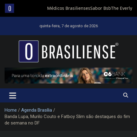
Skip
to
quinta-feira, 7 de agosto de 2026
content
Um diário de notícias que trabalha por Brasília
Home
Agenda Brasília
Banda Lupa, Murilo Couto e Fatboy Slim são destaques do fim
de semana no DF