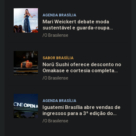
AGENDA BRASÍLIA
Mari Weickert debate moda
sustentável e guarda-roupa
inteligente no ParkShopping
O Brasilense
SABOR BRASÍLIA
Norū Sushi oferece desconto no
Omakase e cortesia completa
para os pais neste domingo
O Brasilense
(09/08)
AGENDA BRASÍLIA
Iguatemi Brasília abre vendas de
ingressos para a 3ª edição do
Cine Open Air
O Brasilense