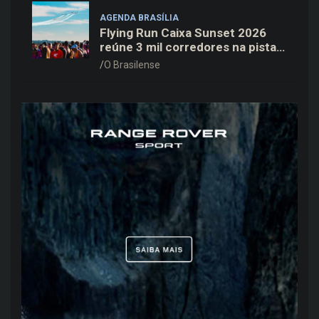
AGENDA BRASÍLIA
Flying Run Caixa Sunset 2026
reúne 3 mil corredores na pista
do Aeroporto de Brasília neste
O Brasilense
sábado (8)