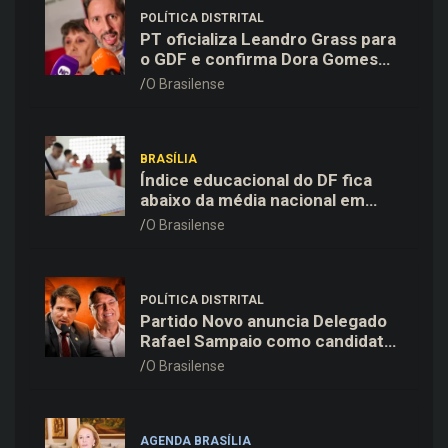
POLÍTICA DISTRITAL
PT oficializa Leandro Grass para
o GDF e confirma Dora Gomes
como vice na chapa majoritária
O Brasilense
BRASÍLIA
Índice educacional do DF fica
abaixo da média nacional em
todas as etapas de ensino,
O Brasilense
aponta Ideb
POLÍTICA DISTRITAL
Partido Novo anuncia Delegado
Rafael Sampaio como candidato
a vice-governador na chapa de
O Brasilense
Kiko Caputo
AGENDA BRASÍLIA