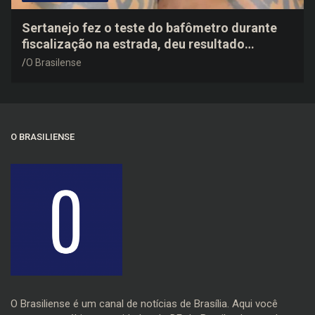
Sertanejo fez o teste do bafômetro durante
fiscalização na estrada, deu resultado
negativo e elogiou o trabalho dos agentes de
O Brasilense
trânsito
O BRASILIENSE
O Brasiliense é um canal de notícias de Brasília. Aqui você