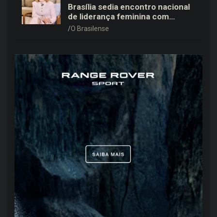
Brasília sedia encontro nacional
de liderança feminina com
Janete Vaz, Carla Fonseca e
O Brasilense
grandes nomes do mercado