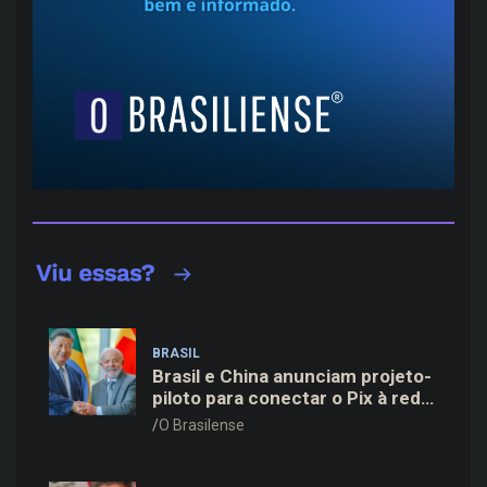
BRASIL
Brasil e China anunciam projeto-
piloto para conectar o Pix à rede
de pagamentos chinesa
O Brasilense