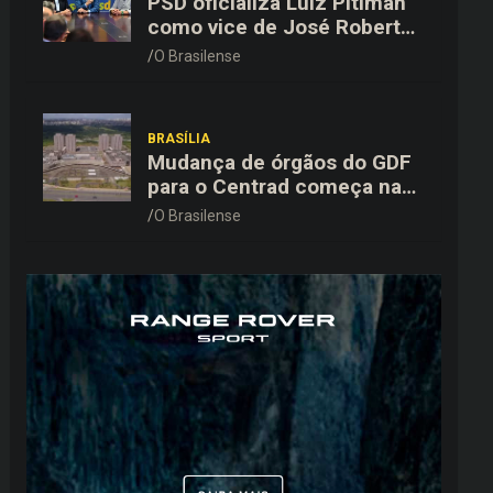
PSD oficializa Luiz Pitiman
como vice de José Roberto
Arruda na corrida pelo GDF
O Brasilense
BRASÍLIA
Mudança de órgãos do GDF
para o Centrad começa na
próxima semana, anuncia
O Brasilense
Celina Leão