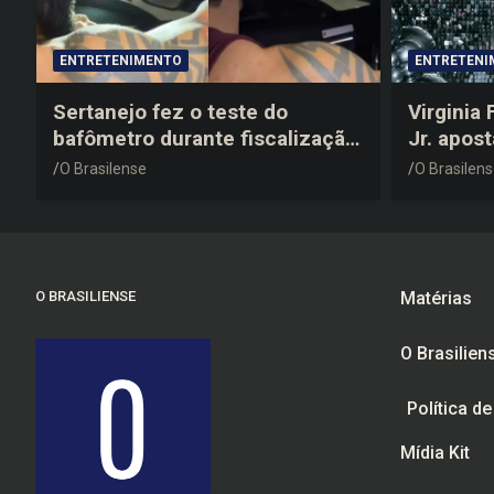
ENTRETENIMENTO
ENTRETENI
Sertanejo fez o teste do
Virginia
bafômetro durante fiscalização
Jr. apos
na estrada, deu resultado
anos 200
O Brasilense
O Brasilen
negativo e elogiou o trabalho
despedid
dos agentes de trânsito
O BRASILIENSE
Matérias
O Brasilien
Política d
Mídia Kit