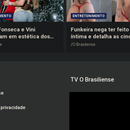
MENTO
ENTRETENIMENTO
 Fonseca e Vini
Funkeira nega ter feito 
tam em estética dos
íntima e detalha as cin
0 em festa de
plásticas que realizou 
se
O Brasilense
a do jogador
gravidez
TV O Brasiliense
se
e privacidade