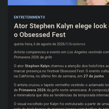
ENTRETENIMENTO
Ator Stephen Kalyn elege look 
o Obsessed Fest
quinta-feira, 6 de agosto de 2026
O Brasilense
Artista compareceu a evento em Los Angeles vestindo com
Primavera 2026 da grife
O ator
Stephen Kalyn
chamou a atenção dos holofotes ao
marcar presença no festival Obsessed Fest. O evento cultur
na Califórnia, no último fim de semana, em
27 de junho
.
O artista cruzou o tapete vermelho vestindo o aclamado l
de
Primavera 2026
da grife norte-americana. A composiçã
e minimalista que dita as tendências da temporada interna
O visual escolhido por Kalyn foi estruturado a partir de um
polo de tricô branca de mangas longas com botões de pérola