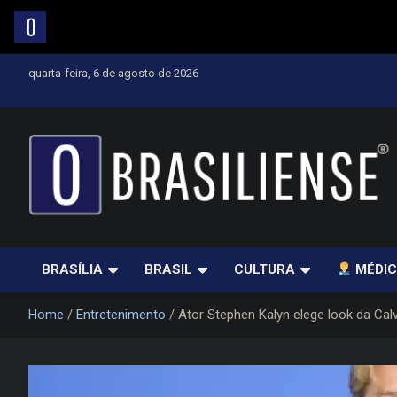
Skip
quarta-feira, 6 de agosto de 2026
to
content
Um diário de notícias que trabalha por Brasília
BRASÍLIA
BRASIL
CULTURA
MÉDIC
Home
Entretenimento
Ator Stephen Kalyn elege look da Calv