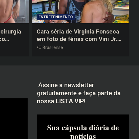
ENTRETENIMENTO
cirurgia
Cara séria de Virginia Fonseca
co
em foto de férias com Vini Jr.
após a
vira piada na web: “Não
O Brasilense
disfarçou”
Assine a newsletter
gratuitamente e faça parte da
nossa
LISTA VIP!
Sua cápsula diária de
notícias