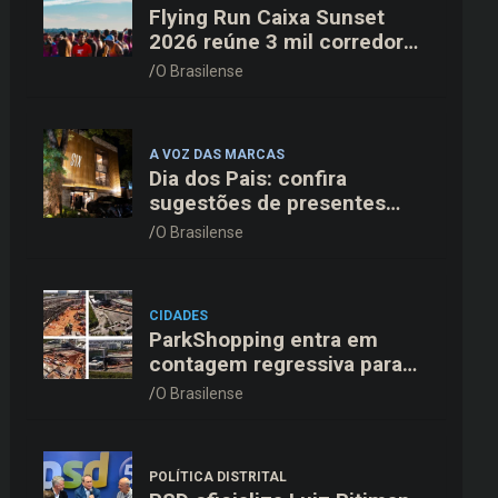
Flying Run Caixa Sunset
2026 reúne 3 mil corredores
na pista do Aeroporto de
O Brasilense
Brasília neste sábado (8)
A VOZ DAS MARCAS
Dia dos Pais: confira
sugestões de presentes
organizadas por faixas de
O Brasilense
preço
CIDADES
ParkShopping entra em
contagem regressiva para
inaugurar 10ª Expansão em
O Brasilense
18 de novembro
POLÍTICA DISTRITAL