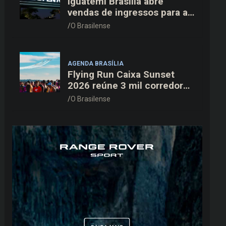
Iguatemi Brasília abre
vendas de ingressos para a
3ª edição do Cine Open Air
O Brasilense
AGENDA BRASÍLIA
Flying Run Caixa Sunset
2026 reúne 3 mil corredores
na pista do Aeroporto de
O Brasilense
Brasília neste sábado (8)