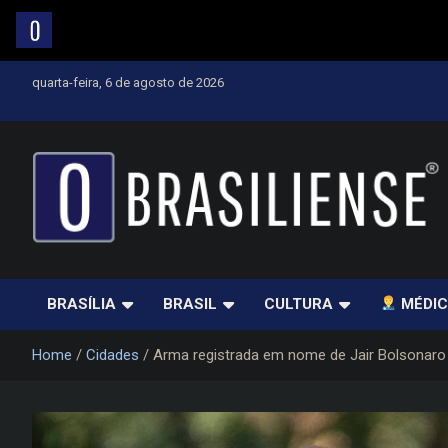
Skip
quarta-feira, 6 de agosto de 2026
to
content
Um diário de notícias que trabalha por Brasília
BRASÍLIA
BRASIL
CULTURA
MÉDIC
Home
Cidades
Arma registrada em nome de Jair Bolsonaro 