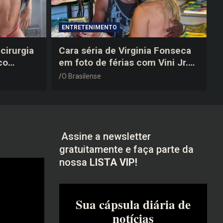
ENTRETENIMENTO
cirurgia
Cara séria de Virginia Fonseca
co
em foto de férias com Vini Jr.
após a
vira piada na web: “Não
O Brasilense
disfarçou”
Assine a newsletter
gratuitamente e faça parte da
nossa
LISTA VIP!
Sua cápsula diária de
notícias