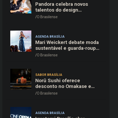
Pandora celebra novos
talentos do design
dinamarquês em jantar
O Brasilense
exclusivo no restaurante
Daphne em Copenhague
AGENDA BRASÍLIA
Mari Weickert debate moda
sustentável e guarda-roupa
inteligente no ParkShopping
O Brasilense
SABOR BRASÍLIA
Norū Sushi oferece
desconto no Omakase e
cortesia completa para os
O Brasilense
pais neste domingo (09/08)
AGENDA BRASÍLIA