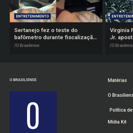
ENTRETENIMENTO
ENTRETENI
Sertanejo fez o teste do
Virginia
bafômetro durante fiscalização
Jr. apos
na estrada, deu resultado
anos 200
O Brasilense
O Brasilen
negativo e elogiou o trabalho
despedid
dos agentes de trânsito
O BRASILIENSE
Matérias
O Brasilien
Política d
Mídia Kit