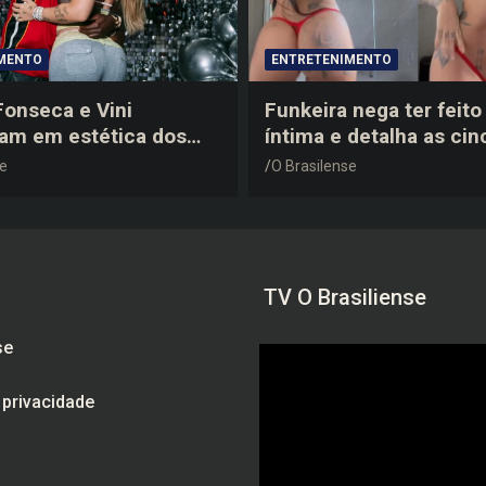
MENTO
ENTRETENIMENTO
 Fonseca e Vini
Funkeira nega ter feito 
tam em estética dos
íntima e detalha as cin
0 em festa de
plásticas que realizou 
se
O Brasilense
a do jogador
gravidez
TV O Brasiliense
se
e privacidade