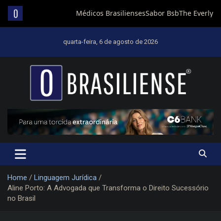
Skip
to
quarta-feira, 6 de agosto de 2026
content
Um diário de notícias que trabalha por Brasília
Home
Linguagem Jurídica
Aline Porto: A Advogada que Transforma o Direito Sucessório
no Brasil