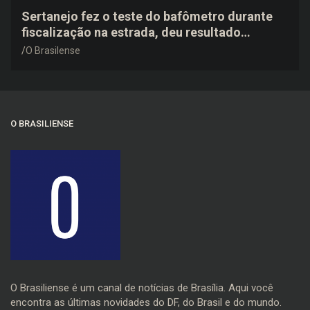
Sertanejo fez o teste do bafômetro durante
fiscalização na estrada, deu resultado
negativo e elogiou o trabalho dos agentes de
O Brasilense
trânsito
O BRASILIENSE
O Brasiliense é um canal de notícias de Brasília. Aqui você
encontra as últimas novidades do DF, do Brasil e do mundo.