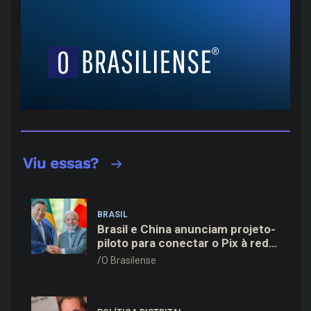
BRASIL
Brasil e China anunciam projeto-
piloto para conectar o Pix à rede
de pagamentos chinesa
O Brasilense