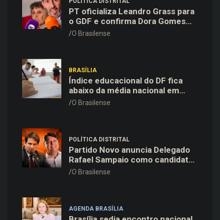
POLÍTICA DISTRITAL
PT oficializa Leandro Grass para
o GDF e confirma Dora Gomes
como vice na chapa majoritária
O Brasilense
BRASÍLIA
Índice educacional do DF fica
abaixo da média nacional em
todas as etapas de ensino,
O Brasilense
aponta Ideb
POLÍTICA DISTRITAL
Partido Novo anuncia Delegado
Rafael Sampaio como candidato
a vice-governador na chapa de
O Brasilense
Kiko Caputo
AGENDA BRASÍLIA
Brasília sedia encontro nacional