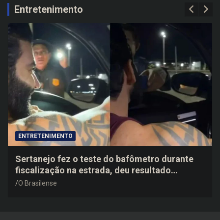
c
Entretenimento
h
ENTRETENIMENTO
Sertanejo fez o teste do bafômetro durante
fiscalização na estrada, deu resultado
negativo e elogiou o trabalho dos agentes de
O Brasilense
trânsito