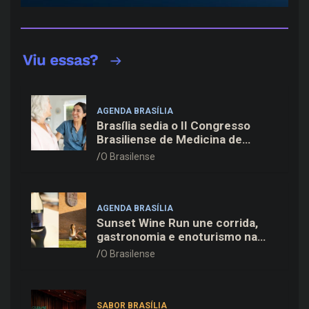
AGENDA BRASÍLIA
Brasília sedia o II Congresso
Brasiliense de Medicina de
Família e Comunidade na Fiocruz
O Brasilense
AGENDA BRASÍLIA
Sunset Wine Run une corrida,
gastronomia e enoturismo na
Vinícola Brasília
O Brasilense
SABOR BRASÍLIA