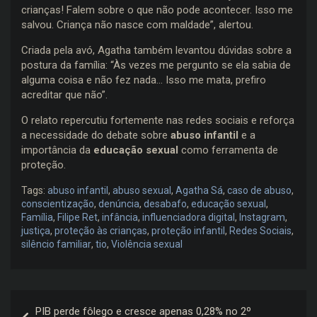
crianças! Falem sobre o que não pode acontecer. Isso me
salvou. Criança não nasce com maldade”, alertou.
Criada pela avó, Agatha também levantou dúvidas sobre a
postura da família: “Às vezes me pergunto se ela sabia de
alguma coisa e não fez nada… Isso me mata, prefiro
acreditar que não”.
O relato repercutiu fortemente nas redes sociais e reforça
a necessidade do debate sobre
abuso infantil
e a
importância da
educação sexual
como ferramenta de
proteção.
Tags:
abuso infantil
,
abuso sexual
,
Agatha Sá
,
caso de abuso
,
conscientização
,
denúncia
,
desabafo
,
educação sexual
,
Família
,
Filipe Ret
,
infância
,
influenciadora digital
,
Instagram
,
justiça
,
proteção às crianças
,
proteção infantil
,
Redes Sociais
,
silêncio familiar
,
tio
,
Violência sexual
Navegação
PIB perde fôlego e cresce apenas 0,28% no 2º