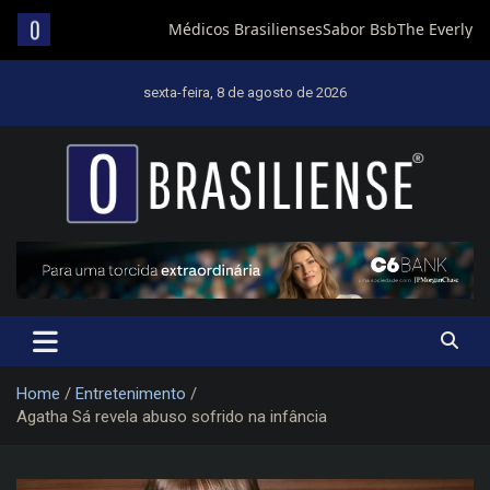
Skip
to
sexta-feira, 8 de agosto de 2026
content
Um diário de notícias que trabalha por Brasília
Home
Entretenimento
Agatha Sá revela abuso sofrido na infância