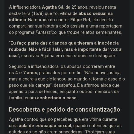
A influenciadora
Agatha Sá
, de 25 anos, revelou nesta
sexta-feira (16/8) que foi vítima de
abuso sexual na
infância
. Namorada do cantor
Filipe Ret
, ela decidiu
compartilhar sua história após assistir a uma reportagem
do programa
Fantástico
, que trouxe relatos semelhantes.
“
Eu faço parte das crianças que tiveram a inocência
roubada. Não é fácil falar, mas é importante dar voz a
isso
“, escreveu Agatha em seus stories no Instagram.
Segundo a influenciadora, os abusos ocorreram entre
os
4 e 7 anos
, praticados por um tio. “Não houve justiça,
mas a energia que ele lançou ao mundo retorna e esse é o
peso que ele carrega”, desabafou. Ela afirmou ainda que
apenas o pai a defendeu, enquanto outros membros da
família teriam
acobertado o caso
.
Descoberta e pedido de conscientização
Agatha contou que só percebeu que era vítima durante
uma
aula de educação sexual
, quando entendeu que as
atitudes do tio não eram brincadeiras. “Protejam suas