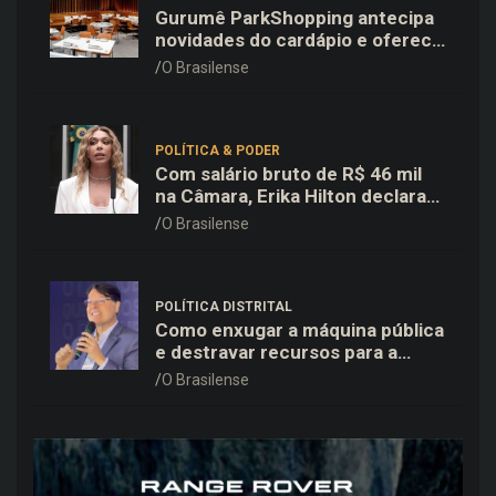
Gurumê ParkShopping antecipa
novidades do cardápio e oferece
25% de desconto no delivery
O Brasilense
para o Dia dos Pais
POLÍTICA & PODER
Com salário bruto de R$ 46 mil
na Câmara, Erika Hilton declara
patrimônio de R$ 15,9 mil ao TSE
O Brasilense
POLÍTICA DISTRITAL
Como enxugar a máquina pública
e destravar recursos para a
saúde e educação no DF
O Brasilense