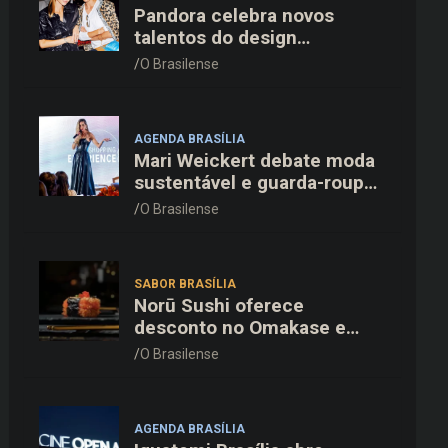
Pandora celebra novos
talentos do design
dinamarquês em jantar
O Brasilense
exclusivo no restaurante
Daphne em Copenhague
AGENDA BRASÍLIA
Mari Weickert debate moda
sustentável e guarda-roupa
inteligente no ParkShopping
O Brasilense
SABOR BRASÍLIA
Norū Sushi oferece
desconto no Omakase e
cortesia completa para os
O Brasilense
pais neste domingo (09/08)
AGENDA BRASÍLIA