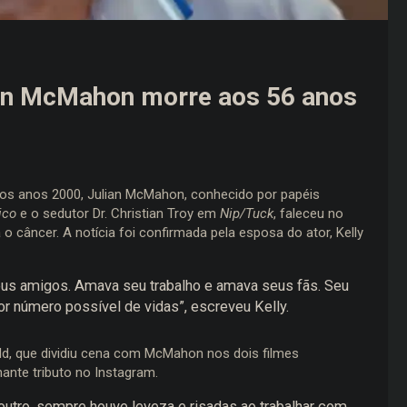
ian McMahon morre aos 56 anos
os anos 2000, Julian McMahon, conhecido por papéis
ico
e o sedutor Dr. Christian Troy em
Nip/Tuck
, faleceu no
 o câncer. A notícia foi confirmada pela esposa do ator, Kelly
eus amigos. Amava seu trabalho e amava seus fãs. Seu
or número possível de vidas”, escreveu Kelly.
udd, que dividiu cena com McMahon nos dois filmes
ante tributo no Instagram.
utro, sempre houve leveza e risadas ao trabalhar com