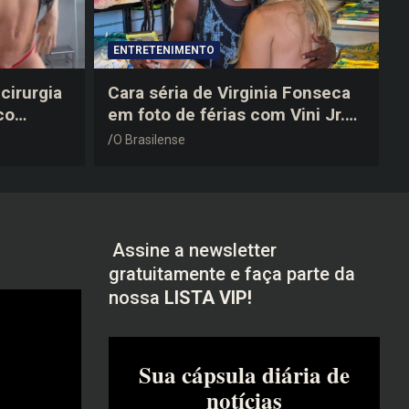
ENTRETENIMENTO
cirurgia
Cara séria de Virginia Fonseca
co
em foto de férias com Vini Jr.
após a
vira piada na web: “Não
O Brasilense
disfarçou”
Assine a newsletter
gratuitamente e faça parte da
nossa
LISTA VIP!
Sua cápsula diária de
notícias