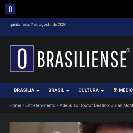
Skip
quinta-feira, 7 de agosto de 2026
to
content
Um diário de notícias que trabalha por Brasília
BRASÍLIA
BRASIL
CULTURA
MÉDIC
Home
Entretenimento
Adeus ao Doutor Destino: Julian Mc