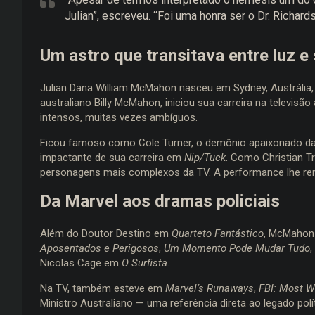
Julian”, escreveu. “Foi uma honra ser o Dr. Richards
Um astro que transitava entre luz 
Julian Dana William McMahon nasceu em Sydney, Austrália, 
australiano Billy McMahon, iniciou sua carreira na televi
intensos, muitas vezes ambíguos.
Ficou famoso como Cole Turner, o demônio apaixonado da
impactante de sua carreira em
Nip/Tuck
. Como Christian T
personagens mais complexos da TV. A performance lhe re
Da Marvel aos dramas policiais
Além do Doutor Destino em
Quarteto Fantástico
, McMahon
Aposentados e Perigosos
,
Um Momento Pode Mudar Tudo
,
Nicolas Cage em
O Surfista
.
Na TV, também esteve em
Marvel’s Runaways
,
FBI: Most 
Ministro Australiano — uma referência direta ao legado polít