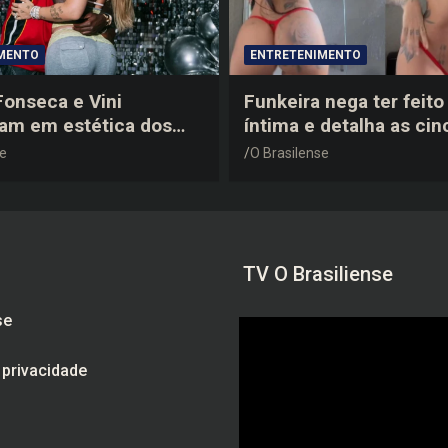
MENTO
ENTRETENIMENTO
 Fonseca e Vini
Funkeira nega ter feito 
tam em estética dos
íntima e detalha as cin
0 em festa de
plásticas que realizou 
se
O Brasilense
a do jogador
gravidez
TV O Brasiliense
se
e privacidade