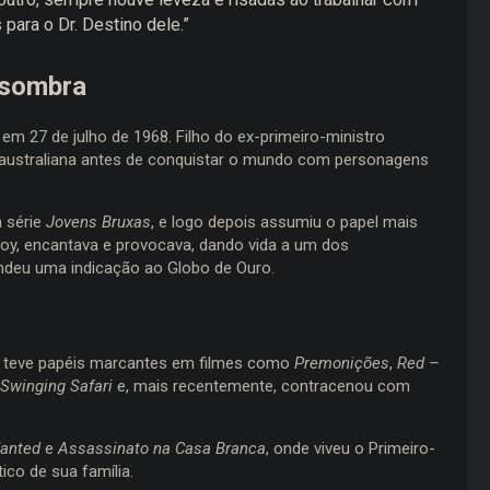
 para o Dr. Destino dele.”
e sombra
em 27 de julho de 1968. Filho do ex-primeiro-ministro
são australiana antes de conquistar o mundo com personagens
 série
Jovens Bruxas
, e logo depois assumiu o papel mais
roy, encantava e provocava, dando vida a um dos
ndeu uma indicação ao Globo de Ouro.
 teve papéis marcantes em filmes como
Premonições
,
Red –
Swinging Safari
e, mais recentemente, contracenou com
Wanted
e
Assassinato na Casa Branca
, onde viveu o Primeiro-
ico de sua família.