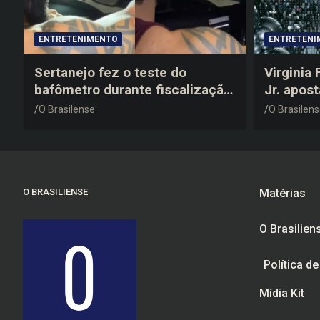
ENTRETENIMENTO
ENTRETENI
Sertanejo fez o teste do
Virginia
bafômetro durante fiscalização
Jr. apos
na estrada, deu resultado
anos 200
O Brasilense
O Brasilen
negativo e elogiou o trabalho
despedid
dos agentes de trânsito
O BRASILIENSE
Matérias
O Brasilien
Política d
Mídia Kit