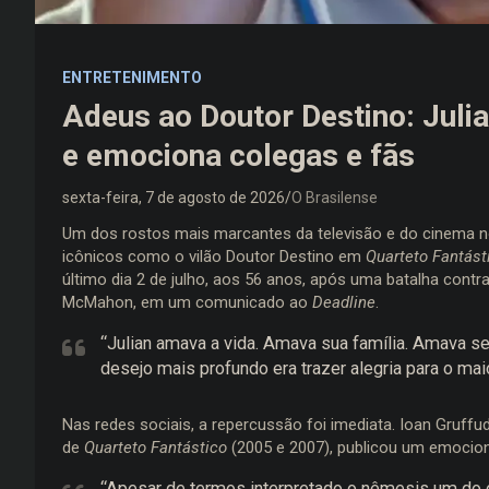
ENTRETENIMENTO
Adeus ao Doutor Destino: Jul
e emociona colegas e fãs
sexta-feira, 7 de agosto de 2026
O Brasilense
Um dos rostos mais marcantes da televisão e do cinema n
icônicos como o vilão Doutor Destino em
Quarteto Fantást
último dia 2 de julho, aos 56 anos, após uma batalha contra
McMahon, em um comunicado ao
Deadline
.
“Julian amava a vida. Amava sua família. Amava s
desejo mais profundo era trazer alegria para o mai
Nas redes sociais, a repercussão foi imediata. Ioan Gruff
de
Quarteto Fantástico
(2005 e 2007), publicou um emocion
“Apesar de termos interpretado o nêmesis um do o