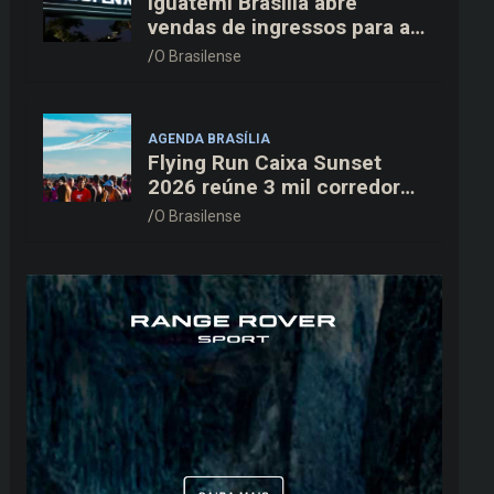
Iguatemi Brasília abre
vendas de ingressos para a
3ª edição do Cine Open Air
O Brasilense
AGENDA BRASÍLIA
Flying Run Caixa Sunset
2026 reúne 3 mil corredores
na pista do Aeroporto de
O Brasilense
Brasília neste sábado (8)