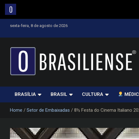
Skip
sexta-feira, 8 de agosto de 2026
to
content
Um diário de notícias que trabalha por Brasília
BRASÍLIA
BRASIL
CULTURA
MÉDIC
Home
Setor de Embaixadas
8½ Festa do Cinema Italiano 20