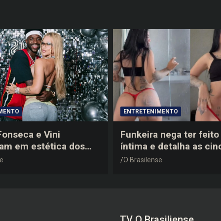
MENTO
ENTRETENIMENTO
 Fonseca e Vini
Funkeira nega ter feito 
tam em estética dos
íntima e detalha as cin
0 em festa de
plásticas que realizou 
se
O Brasilense
a do jogador
gravidez
TV O Brasiliense