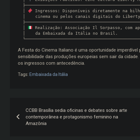
  ├──────────────────────────────────────────────────────────┐

  │ 
 Ingressos: Disponíveis diretamente na bilh
  │    cinema ou pelos canais digitais do Liberty Mall.      │

  ├──────────────────────────────────────────────────────────┐

  │ 
 Realização: Associação Il Sorpasso, com ap
  │    da Embaixada da Itália no Brasil.                     │

A Festa do Cinema Italiano é uma oportunidade imperdível pa
sensibilidade das produções europeias sem sair da cidade. 
os ingressos com antecedência.
Tags:
Embaixada da Itália
Navegação
CCBB Brasília sedia oficinas e debates sobre arte
de
contemporânea e protagonismo feminino na
Amazônia
Post