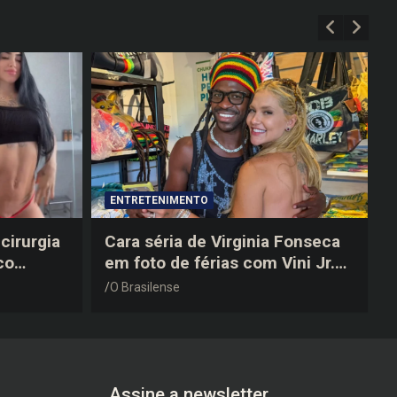
ENTRETENIMENTO
cirurgia
Cara séria de Virginia Fonseca
co
em foto de férias com Vini Jr.
após a
vira piada na web: “Não
O Brasilense
disfarçou”
Assine a newsletter