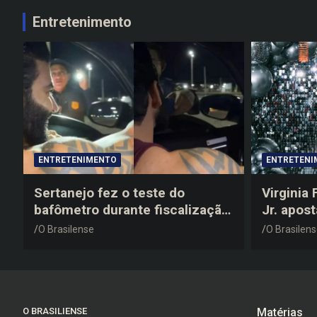
Entretenimento
ENTRETENIMENTO
ENTRETENI
Sertanejo fez o teste do
Virginia
bafômetro durante fiscalização
Jr. apos
na estrada, deu resultado
anos 200
O Brasilense
O Brasilen
negativo e elogiou o trabalho
despedid
dos agentes de trânsito
O BRASILIENSE
Matérias