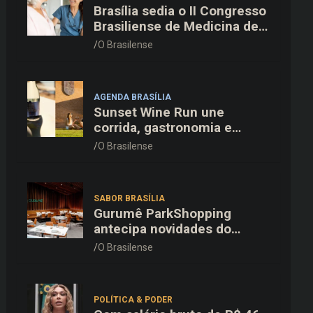
Brasília sedia o II Congresso
Brasiliense de Medicina de
Família e Comunidade na
O Brasilense
Fiocruz
AGENDA BRASÍLIA
Sunset Wine Run une
corrida, gastronomia e
enoturismo na Vinícola
O Brasilense
Brasília
SABOR BRASÍLIA
Gurumê ParkShopping
antecipa novidades do
cardápio e oferece 25% de
O Brasilense
desconto no delivery para o
Dia dos Pais
POLÍTICA & PODER