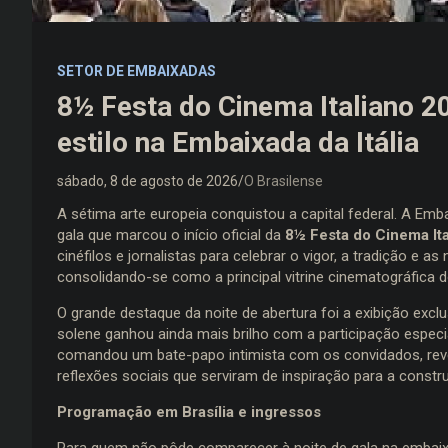
SETOR DE EMBAIXADAS
8½ Festa do Cinema Italiano 2
estilo na Embaixada da Itália
sábado, 8 de agosto de 2026
O Brasilense
A sétima arte europeia conquistou a capital federal. A Embai
gala que marcou o início oficial da
8½ Festa do Cinema It
cinéfilos e jornalistas para celebrar o vigor, a tradição e 
consolidando-se como a principal vitrine cinematográfica do
O grande destaque da noite de abertura foi a exibição exc
solene ganhou ainda mais brilho com a participação especi
comandou um bate-papo intimista com os convidados, reve
reflexões sociais que serviram de inspiração para a constr
Programação em Brasília e ingressos
Para quem não pôde comparecer à noite de gala na embaixad