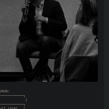
2026:

             │

all (SCN).  │
