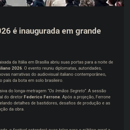
026 é inaugurada em grande
xada da Itália em Brasília abriu suas portas para a noite de
aliano 2026
. O evento reuniu diplomatas, autoridades,
as novas narrativas do audiovisual italiano contemporâneo,
 país da bota em solo brasileiro.
lusiva do longa-metragem
“Os Irmãos Segreto”
. A sessão
al do diretor
Federico Ferrone
. Após a projeção, Ferrone
lando detalhes de bastidores, desafios de produção e as
ução da obra.
a, o festival estenderá suas telas para o público geral a