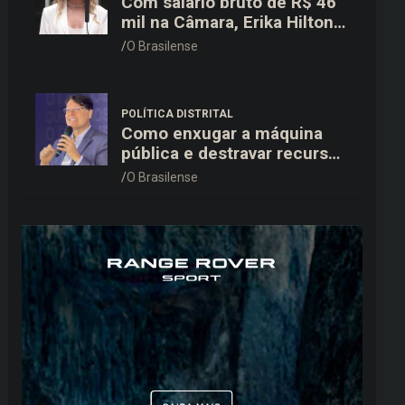
Com salário bruto de R$ 46
mil na Câmara, Erika Hilton
declara patrimônio de R$
O Brasilense
15,9 mil ao TSE
POLÍTICA DISTRITAL
Como enxugar a máquina
pública e destravar recursos
para a saúde e educação no
O Brasilense
DF