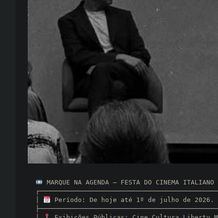
 MARQUE NA AGENDA — FESTA DO CINEMA ITALIANO 
  ┌──────────────────────────────────────────────────────────┐

  │ 
 Período: De hoje até 1º de julho de 2026. 
  ├──────────────────────────────────────────────────────────┐

  │ 
 Exibições Públicas: Cine Cultura Liberty M