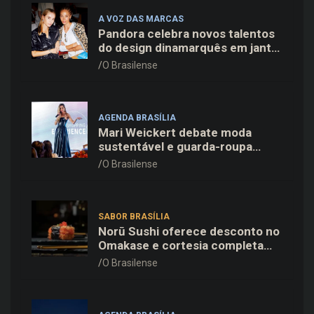
A VOZ DAS MARCAS
Pandora celebra novos talentos
do design dinamarquês em jantar
exclusivo no restaurante Daphne
O Brasilense
em Copenhague
AGENDA BRASÍLIA
Mari Weickert debate moda
sustentável e guarda-roupa
inteligente no ParkShopping
O Brasilense
SABOR BRASÍLIA
Norū Sushi oferece desconto no
Omakase e cortesia completa
para os pais neste domingo
O Brasilense
(09/08)