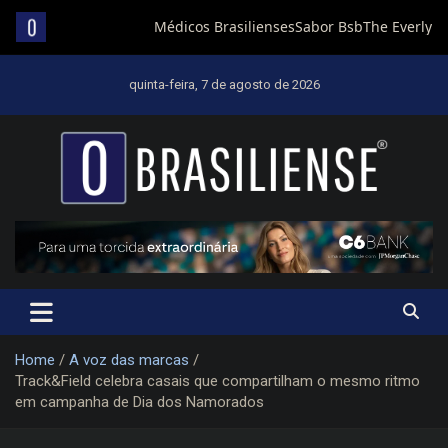
Skip
to
quinta-feira, 7 de agosto de 2026
content
Um diário de notícias que trabalha por Brasília
Home
A voz das marcas
Track&Field celebra casais que compartilham o mesmo ritmo
em campanha de Dia dos Namorados