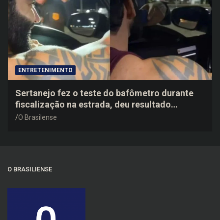
ENTRETENIMENTO
Sertanejo fez o teste do bafômetro durante
fiscalização na estrada, deu resultado
negativo e elogiou o trabalho dos agentes de
O Brasilense
trânsito
O BRASILIENSE