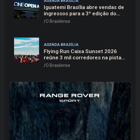
AGENDA BRASÍLIA
Iguatemi Brasília abre vendas de
ingressos para a 3ª edição do
Cine Open Air
O Brasilense
AGENDA BRASÍLIA
Flying Run Caixa Sunset 2026
reúne 3 mil corredores na pista
do Aeroporto de Brasília neste
O Brasilense
sábado (8)