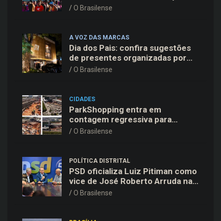
do Aeroporto de Brasília neste
O Brasilense
sábado (8)
A VOZ DAS MARCAS
Dia dos Pais: confira sugestões
de presentes organizadas por
faixas de preço
O Brasilense
CIDADES
ParkShopping entra em
contagem regressiva para
inaugurar 10ª Expansão em 18
O Brasilense
de novembro
POLÍTICA DISTRITAL
PSD oficializa Luiz Pitiman como
vice de José Roberto Arruda na
corrida pelo GDF
O Brasilense