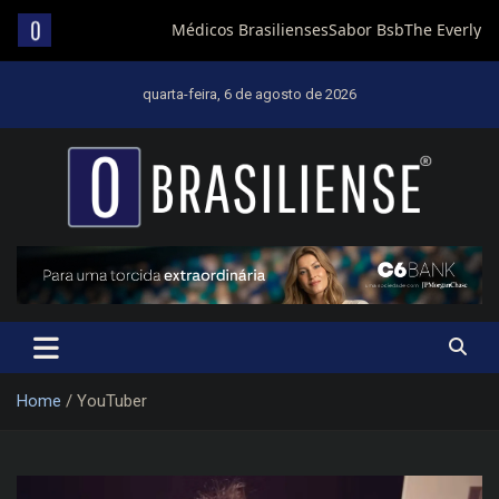
Skip
to
quarta-feira, 6 de agosto de 2026
content
Um diário de notícias que trabalha por Brasília
Home
YouTuber