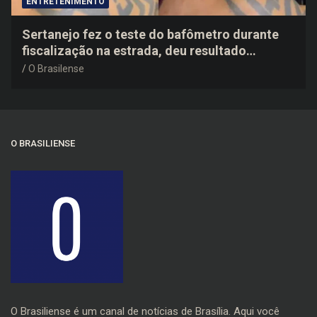
ENTRETENIMENTO
Sertanejo fez o teste do bafômetro durante
fiscalização na estrada, deu resultado
negativo e elogiou o trabalho dos agentes de
O Brasilense
trânsito
O BRASILIENSE
O Brasiliense é um canal de notícias de Brasília. Aqui você