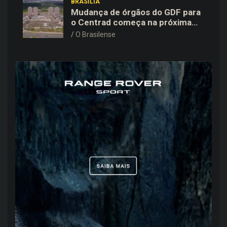
BRASÍLIA
Mudança de órgãos do GDF para
o Centrad começa na próxima
semana, anuncia Celina Leão
O Brasilense