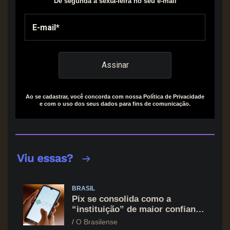
De segunda a sexta-feira no seu e-mail
Ao se cadastrar, você concorda com nossa Política de Privacidade
e com o uso dos seus dados para fins de comunicação.
BRASIL
Pix se consolida como a
“instituição” de maior confiança
do brasileiro, supera Igreja e
O Brasilense
Forças Armadas