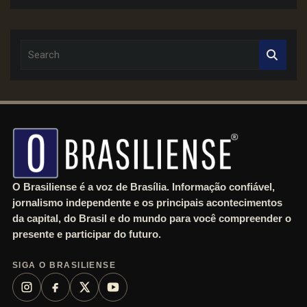
S
e
a
r
c
h
O Brasiliense é a voz de Brasília. Informação confiável,
jornalismo independente e os principais acontecimentos
da capital, do Brasil e do mundo para você compreender o
presente e participar do futuro.
SIGA O BRASILIENSE