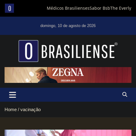
Skip
to
domingo, 10 de agosto de 2026
content
Um diário de notícias que trabalha por Brasília
Home
vacinação