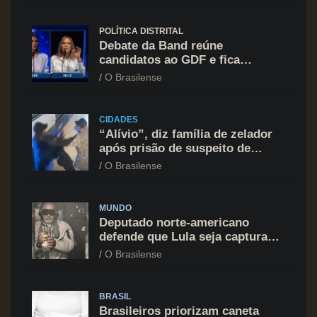
POLÍTICA DISTRITAL
Debate da Band reúne
candidatos ao GDF e fica
marcado por ofensiva contra
O Brasilense
Celina Leão
CIDADES
“Alívio”, diz família de zelador
após prisão de suspeito de
agressão na Asa Norte
O Brasilense
MUNDO
Deputado norte-americano
defende que Lula seja capturado
assim como Nicolás Maduro
O Brasilense
BRASIL
Brasileiros priorizam caneta