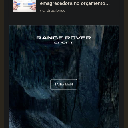
emagrecedora no orçamento
mesmo em situação de aperto
O Brasilense
financeiro