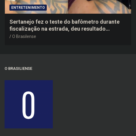
ENTRETENIMENTO
Sertanejo fez o teste do bafômetro durante
fiscalização na estrada, deu resultado
negativo e elogiou o trabalho dos agentes de
O Brasilense
trânsito
O BRASILIENSE