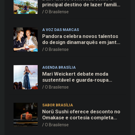
principal destino de lazer familiar
para o Dia dos Pais no entorno do
O Brasilense
DF
A VOZ DAS MARCAS
Pandora celebra novos talentos
do design dinamarquês em jantar
exclusivo no restaurante Daphne
O Brasilense
em Copenhague
AGENDA BRASÍLIA
Mari Weickert debate moda
sustentável e guarda-roupa
inteligente no ParkShopping
O Brasilense
SABOR BRASÍLIA
Norū Sushi oferece desconto no
Omakase e cortesia completa
para os pais neste domingo
O Brasilense
(09/08)