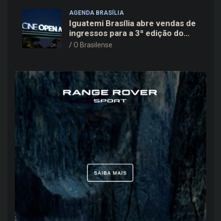
AGENDA BRASÍLIA
Iguatemi Brasília abre vendas de
ingressos para a 3ª edição do
Cine Open Air
O Brasilense