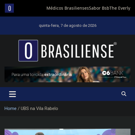
Skip
to
quinta-feira, 7 de agosto de 2026
content
Um diário de notícias que trabalha por Brasília
Home
UBS na Vila Rabelo