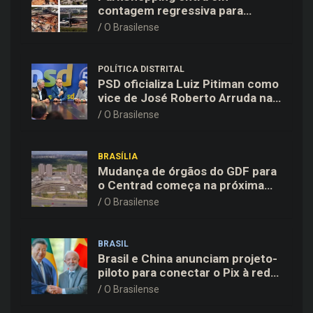
contagem regressiva para
inaugurar 10ª Expansão em 18
O Brasilense
de novembro
POLÍTICA DISTRITAL
PSD oficializa Luiz Pitiman como
vice de José Roberto Arruda na
corrida pelo GDF
O Brasilense
BRASÍLIA
Mudança de órgãos do GDF para
o Centrad começa na próxima
semana, anuncia Celina Leão
O Brasilense
BRASIL
Brasil e China anunciam projeto-
piloto para conectar o Pix à rede
de pagamentos chinesa
O Brasilense