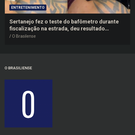
ENTRETENIMENTO
Sertanejo fez o teste do bafômetro durante
fiscalização na estrada, deu resultado
negativo e elogiou o trabalho dos agentes de
O Brasilense
trânsito
O BRASILIENSE