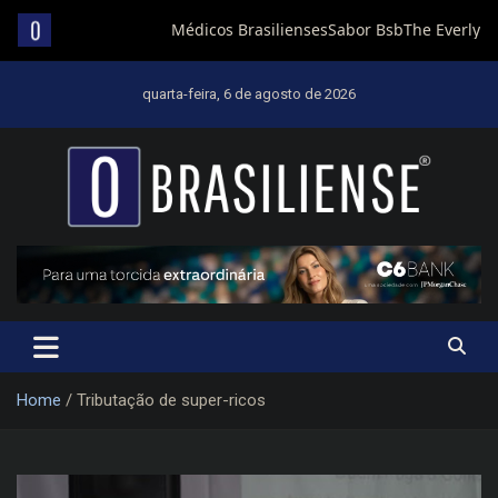
Skip
to
quarta-feira, 6 de agosto de 2026
content
Um diário de notícias que trabalha por Brasília
Home
Tributação de super-ricos