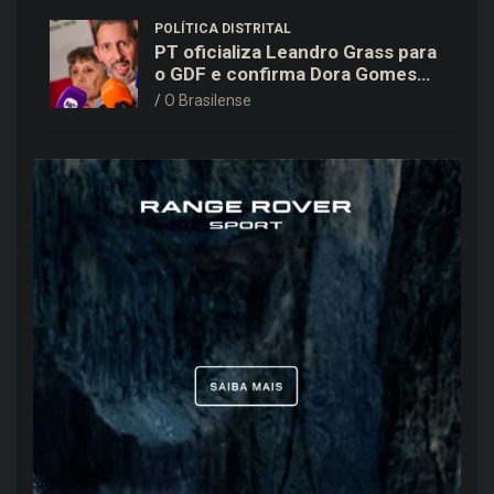
POLÍTICA DISTRITAL
PT oficializa Leandro Grass para
o GDF e confirma Dora Gomes
como vice na chapa majoritária
O Brasilense