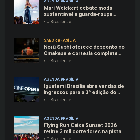
AGENDA BRASÍLIA
Mari Weickert debate moda
sustentável e guarda-roupa
inteligente no ParkShopping
O Brasilense
SABOR BRASÍLIA
Norū Sushi oferece desconto no
Omakase e cortesia completa
para os pais neste domingo
O Brasilense
(09/08)
AGENDA BRASÍLIA
Iguatemi Brasília abre vendas de
ingressos para a 3ª edição do
Cine Open Air
O Brasilense
AGENDA BRASÍLIA
Flying Run Caixa Sunset 2026
reúne 3 mil corredores na pista
do Aeroporto de Brasília neste
O Brasilense