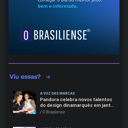
A VOZ DAS MARCAS
Pandora celebra novos talentos
do design dinamarquês em jantar
exclusivo no restaurante Daphne
O Brasilense
em Copenhague