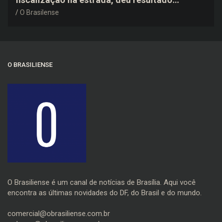
negativo e elogiou o trabalho dos agentes de
O Brasilense
trânsito
O BRASILIENSE
O Brasiliense é um canal de notícias de Brasília. Aqui você
encontra as últimas novidades do DF, do Brasil e do mundo.
comercial@obrasiliense.com.br