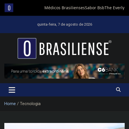
Skip
to
quinta-feira, 7 de agosto de 2026
content
Um diário de notícias que trabalha por Brasília
Home
Tecnologia