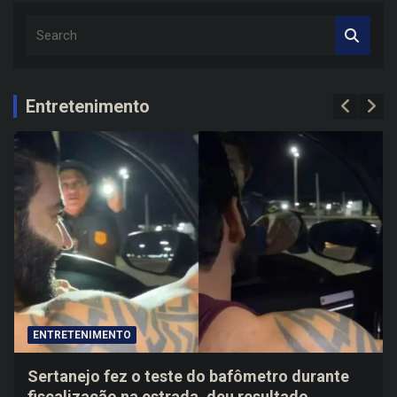
S
e
a
r
c
Entretenimento
h
ENTRETENIMENTO
Sertanejo fez o teste do bafômetro durante
fiscalização na estrada, deu resultado