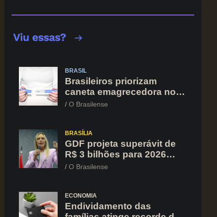
BRASIL
Brasileiros priorizam
caneta emagrecedora no
orçamento mesmo em
O Brasilense
situação de aperto
financeiro
BRASÍLIA
GDF projeta superávit de
R$ 3 bilhões para 2026
após registrar recuo no
O Brasilense
déficit
ECONOMIA
Endividamento das
famílias atinge recorde de