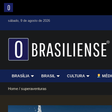
Skip
sábado, 9 de agosto de 2026
to
content
Um diário de notícias que trabalha por Brasília
BRASÍLIA
BRASIL
CULTURA
MÉDI
Home
superaventuras