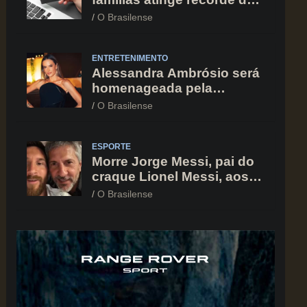
82% em julho; cartão de
O Brasilense
crédito segue como
principal vilão
ENTRETENIMENTO
Alessandra Ambrósio será
homenageada pela
BrazilFoundation no New
O Brasilense
York Gala 2026
ESPORTE
Morre Jorge Messi, pai do
craque Lionel Messi, aos
68 anos na Argentina
O Brasilense