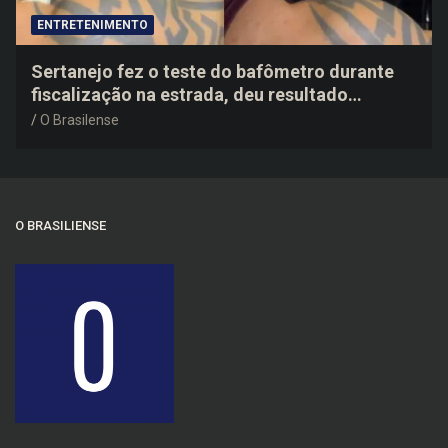
ENTRETENIMENTO
Sertanejo fez o teste do bafômetro durante
fiscalização na estrada, deu resultado
negativo e elogiou o trabalho dos agentes de
O Brasilense
trânsito
O BRASILIENSE