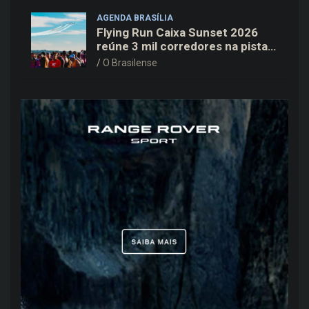
AGENDA BRASÍLIA
Flying Run Caixa Sunset 2026
reúne 3 mil corredores na pista
do Aeroporto de Brasília neste
O Brasilense
sábado (8)