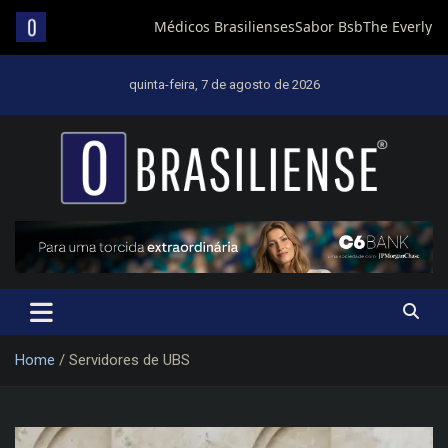
Skip
to
quinta-feira, 7 de agosto de 2026
content
Um diário de notícias que trabalha por Brasília
Home
Servidores de UBS