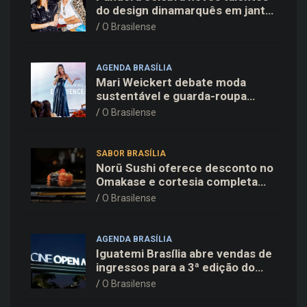
do design dinamarquês em jantar
exclusivo no restaurante Daphne
O Brasilense
em Copenhague
AGENDA BRASÍLIA
Mari Weickert debate moda
sustentável e guarda-roupa
inteligente no ParkShopping
O Brasilense
SABOR BRASÍLIA
Norū Sushi oferece desconto no
Omakase e cortesia completa
para os pais neste domingo
O Brasilense
(09/08)
AGENDA BRASÍLIA
Iguatemi Brasília abre vendas de
ingressos para a 3ª edição do
Cine Open Air
O Brasilense