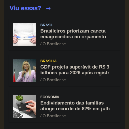
BRASIL
Brasileiros priorizam caneta
emagrecedora no orçamento
mesmo em situação de aperto
O Brasilense
financeiro
BRASÍLIA
GDF projeta superávit de R$ 3
bilhões para 2026 após registrar
recuo no déficit
O Brasilense
ECONOMIA
Endividamento das famílias
atinge recorde de 82% em julho;
cartão de crédito segue como
O Brasilense
principal vilão