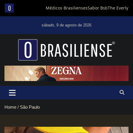
Skip
to
sábado, 9 de agosto de 2026
content
Um diário de notícias que trabalha por Brasília
Home
São Paulo