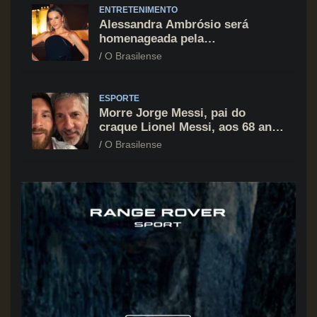
ENTRETENIMENTO
Alessandra Ambrósio será
homenageada pela
BrazilFoundation no New York
O Brasilense
Gala 2026
ESPORTE
Morre Jorge Messi, pai do
craque Lionel Messi, aos 68 anos
na Argentina
O Brasilense