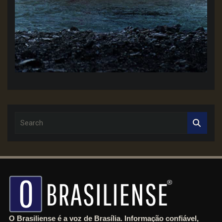
S
e
a
r
c
h
O Brasiliense é a voz de Brasília. Informação confiável,