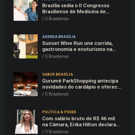
Brasília sedia o II Congresso
Brasiliense de Medicina de
Família e Comunidade na Fiocruz
O Brasilense
AGENDA BRASÍLIA
Sunset Wine Run une corrida,
gastronomia e enoturismo na
Vinícola Brasília
O Brasilense
SABOR BRASÍLIA
Gurumê ParkShopping antecipa
novidades do cardápio e oferece
25% de desconto no delivery
O Brasilense
para o Dia dos Pais
POLÍTICA & PODER
Com salário bruto de R$ 46 mil
na Câmara, Erika Hilton declara
patrimônio de R$ 15,9 mil ao TSE
O Brasilense