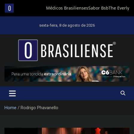
Skip
to
sexta-feira, 8 de agosto de 2026
content
Um diário de notícias que trabalha por Brasília
Home
Rodrigo Phavanello