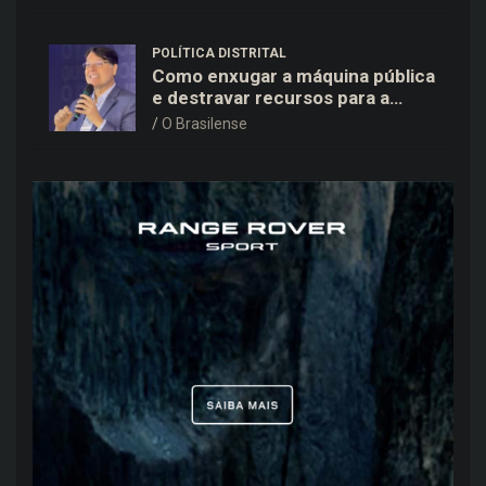
POLÍTICA DISTRITAL
Como enxugar a máquina pública
e destravar recursos para a
saúde e educação no DF
O Brasilense