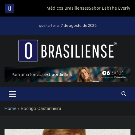
Skip
to
quinta-feira, 7 de agosto de 2026
content
Um diário de notícias que trabalha por Brasília
Home
Rodrigo Castanheira