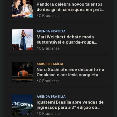
Pandora celebra novos talentos
do design dinamarquês em jantar
exclusivo no restaurante Daphne
O Brasilense
em Copenhague
AGENDA BRASÍLIA
Mari Weickert debate moda
sustentável e guarda-roupa
inteligente no ParkShopping
O Brasilense
SABOR BRASÍLIA
Norū Sushi oferece desconto no
Omakase e cortesia completa
para os pais neste domingo
O Brasilense
(09/08)
AGENDA BRASÍLIA
Iguatemi Brasília abre vendas de
ingressos para a 3ª edição do
Cine Open Air
O Brasilense