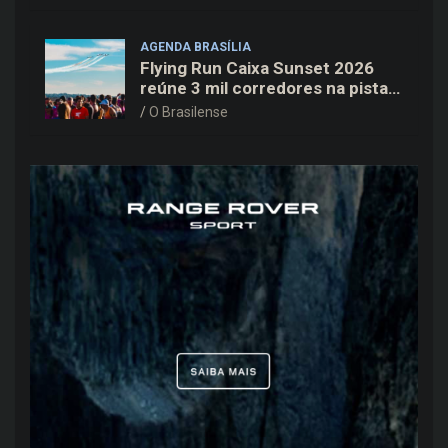
AGENDA BRASÍLIA
Flying Run Caixa Sunset 2026
reúne 3 mil corredores na pista
do Aeroporto de Brasília neste
O Brasilense
sábado (8)