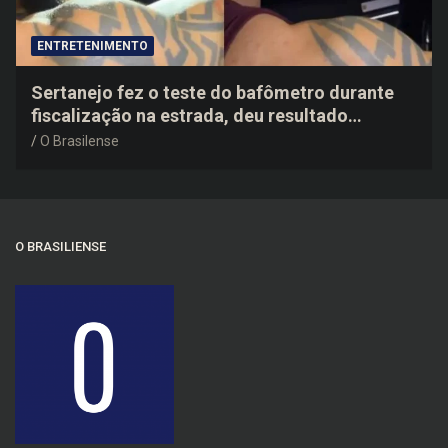
ENTRETENIMENTO
Sertanejo fez o teste do bafômetro durante
fiscalização na estrada, deu resultado
negativo e elogiou o trabalho dos agentes de
O Brasilense
trânsito
O BRASILIENSE